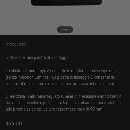
Vai all'elemento 1
Vai all'elemento 2
Vai all'elemento 3
Vai all'elemento 4
motogadget
motogadget
motoscope mini piastra di montaggio
La piastra di montaggio A consente di montare il motoscope mini
(senza indicatori luminosi). La piastra di fissaggio C consente di
montare il motoscope mini con le spie luminose del motosign mini.
È realizzata in alluminio tagliato al laser di precisione e anodizzato o
lucidato a specchio e può essere tagliata a misura, forata e adattata
alle proprie esigenze. La larghezza massima è di 90 mm.
Angebot
$44.00