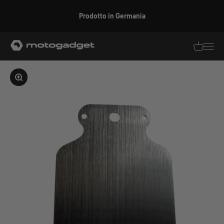
Vai al contenuto
Prodotto in Germania
motogadget GmbH
Traduzion
Traduz
Ingrandire l'immagine