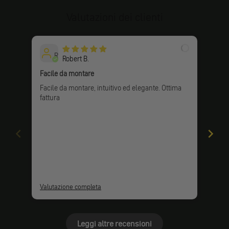
Valutazioni dei clienti
R
Robert B.
Facile da montare
Semp
Facile da montare, intuitivo ed elegante. Ottima
Si a
fattura
fatt
Valutazione completa
Valu
Leggi altre recensioni