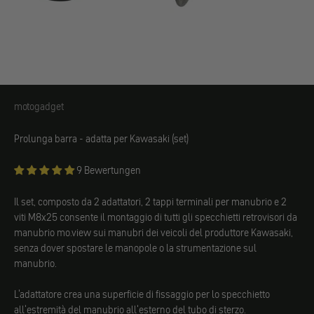
motogadget
motogadget
Prolunga barra
- adatta per Kawasaki (set)
9 Bewertungen
Il set, composto da 2 adattatori, 2 tappi terminali per manubrio e 2
viti M8x25
consente il montaggio di tutti gli specchietti retrovisori da
manubrio mo.view sui manubri dei veicoli del produttore Kawasaki,
senza dover spostare le manopole o la strumentazione sul
manubrio.
L'adattatore crea una superficie di fissaggio per lo specchietto
all'estremità del manubrio all'esterno del tubo di sterzo.