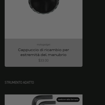
motogadget
Cappuccio di ricambio per
estremità del manubrio
Angebot
$33.00
STRUMENTO ADATTO
spedizioni dalla Germania