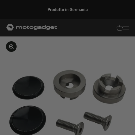
Vai al contenuto
Prodotto in Germania
motogadget GmbH
Traduzion
Traduz
Ingrandire l'immagine