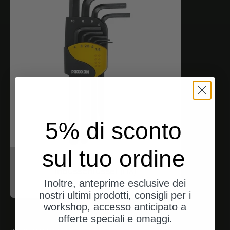
5% di sconto
sul tuo ordine
Proxxon
Inbusschlüssel (HX)
Inoltre, anteprime esclusive dei
Angebot
$17.00
nostri ultimi prodotti, consigli per i
workshop, accesso anticipato a
offerte speciali e omaggi.