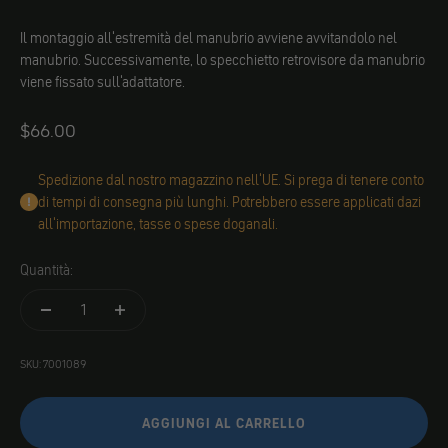
Il montaggio all'estremità del manubrio avviene avvitandolo nel
manubrio. Successivamente, lo specchietto retrovisore da manubrio
viene fissato sull'adattatore.
Angebot
$66.00
Spedizione dal nostro magazzino nell'UE. Si prega di tenere conto
di tempi di consegna più lunghi. Potrebbero essere applicati dazi
all'importazione, tasse o spese doganali.
Quantità:
SKU: 7001089
AGGIUNGI AL CARRELLO