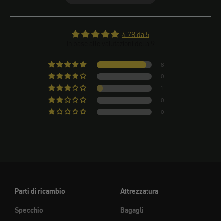
4.78 da 5
In base alle valutazioni della 9
8
0
1
0
0
Parti di ricambio
Attrezzatura
Specchio
Bagagli