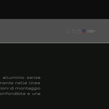
Traduzione mancante: en
Traduzione mancante:
Traduzione mancan
USD
IT
n alluminio senza
amente nelle linee
zioni di montaggio
confondibile e una