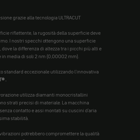
isione grazie alla tecnologia ULTRACUT
icie riflettente, la rugosità della superficie deve
imo. I nostri specchi ottengono una superficie
ove la differenza di altezza tra i picchi più alti e
 è in media di soli 2 nm (0,00002 mm).
 standard eccezionale utilizzando l'innovativa
T®
.
orazione utilizza diamanti monocristallini
no strati precisi di materiale. La macchina
senza contatto e assi montati su cuscini d'aria
ima stabilità.
 vibrazioni potrebbero compromettere la qualità