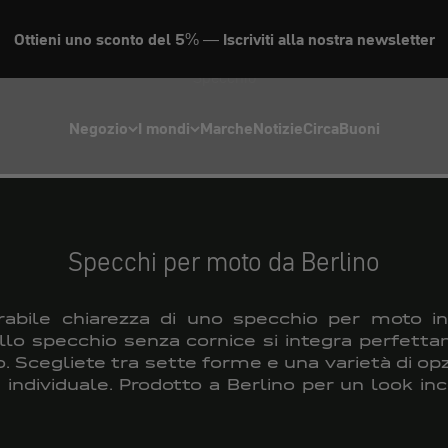
Ottieni uno sconto del 5% — Iscriviti alla nostra newsletter
Specchio
Negozio
I mondi
Marche
Notizie
Circa
Buoni
Specchi per moto da Berlino
erabile chiarezza di uno specchio per moto i
ello specchio senza cornice si integra perfett
. Scegliete tra sette forme e una varietà di op
le individuale. Prodotto a Berlino per un look in