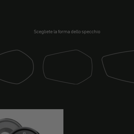
Scegliete la forma dello specchio
Specchio (deriva)
o (sport)
Specchio (gara)