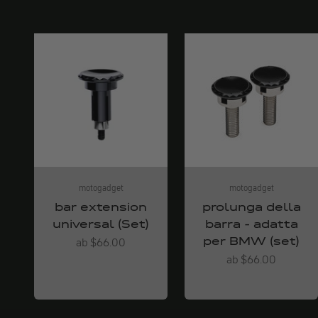
motogadget
motogadget
bar extension
prolunga della
universal (Set)
barra - adatta
per BMW (set)
Angebot
ab $66.00
Angebot
ab $66.00