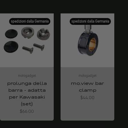
spedizioni dalla Germania
spedizioni dalla Germania
motogadget
motogadget
prolunga della
mo.view bar
barra - adatta
clamp
per Kawasaki
Angebot
$44.00
(set)
Angebot
$66.00