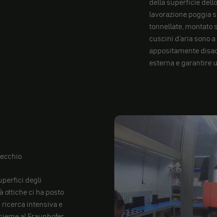
della superficie del
lavorazione poggia su
tonnellate, montato s
cuscini d'aria sono a
appositamente disac
esterna e garantire 
pecchio
uperfici degli
 ottiche ci ha posto
 ricerca intensiva e
nsieme al Fraunhofer