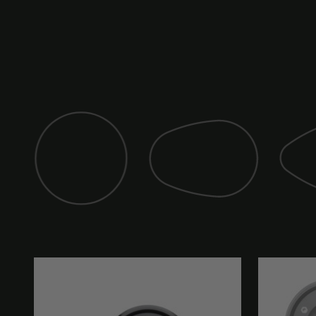
Specchio (classico)
Specchi
Specchio (club)