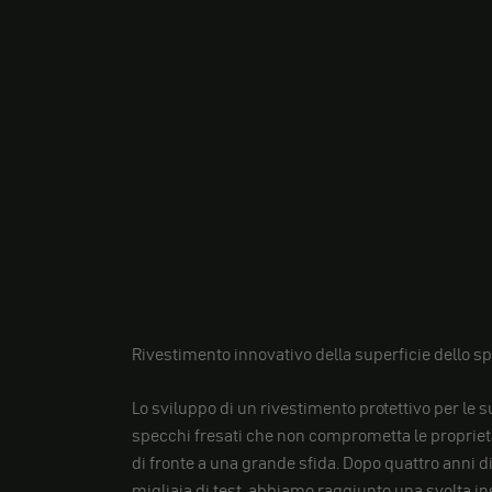
Rivestimento innovativo della superficie dello s
Lo sviluppo di un rivestimento protettivo per le s
specchi fresati che non comprometta le proprietà
di fronte a una grande sfida. Dopo quattro anni di
migliaia di test, abbiamo raggiunto una svolta i