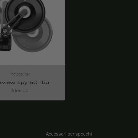
motogadget
.view spy 50 flip
Angebot
$166.00
Accessori per specchi