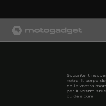
Vai al contenuto
motogadget GmbH
Scoprite l'insup
vetro. Il corpo d
della vostra moto
per il vostro sti
guida sicura.