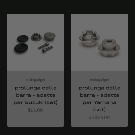
motogadget
motogadget
prolunga della
prolunga della
barra - adatta
barra - adatta
per Suzuki (set)
per Yamaha
(set)
Angebot
$66.00
Angebot
ab $66.00