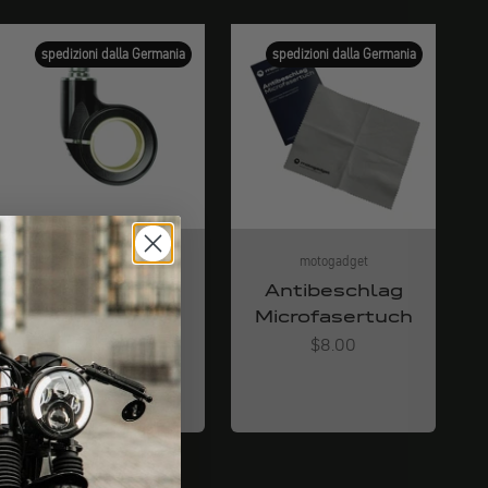
spedizioni dalla Germania
spedizioni dalla Germania
motogadget
motogadget
mo.view flip
Antibeschlag
clamp
Microfasertuch
Angebot
Angebot
$55.00
$8.00