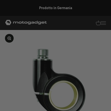
Vai al contenuto
Prodotto in Germania
motogadget GmbH
Traduzion
Traduz
Ingrandire l'immagine