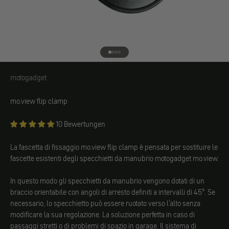
Vai all'elemento 1
Vai all'elemento 2
Vai all'elemento 3
Vai all'elemento 4
motogadget
motogadget
mo.view flip clamp
10 Bewertungen
La fascetta di fissaggio mo.view flip clamp è pensata per sostituire le
fascette esistenti degli specchietti da manubrio motogadget mo.view.
In questo modo gli specchietti da manubrio vengono dotati di un
braccio orientabile con angoli di arresto definiti a intervalli di 45°. Se
necessario, lo specchietto può essere ruotato verso l'alto senza
modificare la sua regolazione. La soluzione perfetta in caso di
passaggi stretti o di problemi di spazio in garage. Il sistema di