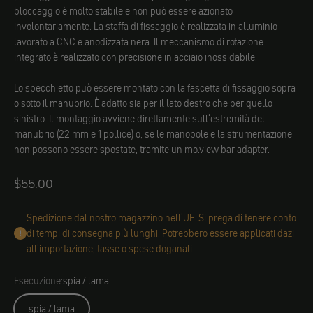
bloccaggio è molto stabile e non può essere azionato
involontariamente. La staffa di fissaggio è realizzata in alluminio
lavorato a CNC e anodizzata nera. Il meccanismo di rotazione
integrato è realizzato con precisione in acciaio inossidabile.
Lo specchietto può essere montato con la fascetta di fissaggio sopra
o sotto il manubrio. È adatto sia per il lato destro che per quello
sinistro. Il montaggio avviene direttamente sull'estremità del
manubrio (22 mm e 1 pollice) o, se le manopole e la strumentazione
non possono essere spostate, tramite un mo.view bar adapter.
Angebot
$55.00
Spedizione dal nostro magazzino nell'UE. Si prega di tenere conto
di tempi di consegna più lunghi. Potrebbero essere applicati dazi
all'importazione, tasse o spese doganali.
Esecuzione:
spia / lama
spia / lama