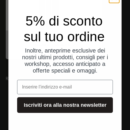
5% di sconto
sul tuo ordine
Proxxon
Inbusschlüssel (HX)
Inoltre, anteprime esclusive dei
Angebot
$17.00
nostri ultimi prodotti, consigli per i
workshop, accesso anticipato a
offerte speciali e omaggi.
RACCOMANDAZIONI
e-mail
Iscriviti ora alla nostra newsletter