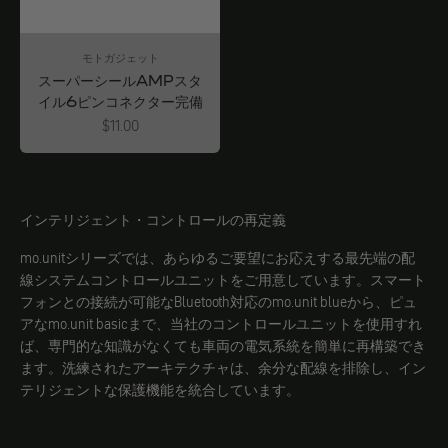
モトガジェット
スーパーシールAMPスタ
イル6ピンコネクター完備
Angebot
$11.00
インテリジェント・コントロールの再定義
mo.unitシリーズでは、あらゆるご要望にお応えする最先端の配
線システムコントロールユニットをご用意しています。スマート
フォンとの接続が可能なBluetooth対応のmo.unit blueから、ピュ
アなmo.unit basicまで、当社のコントロールユニットを使用すれ
ば、専門的な知識がなくても車両の電気系統を簡単に再構築でき
ます。洗練されたアーキテクチャは、余分な配線を排除し、イン
テリジェントな保護機能を統合しています。