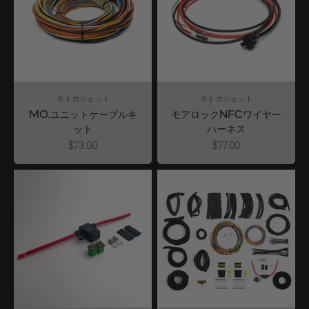
モトガジェット
モトガジェット
MO.ユニットケーブルキ
モアロックNFCワイヤー
ット
ハーネス
Angebot
Angebot
$73.00
$77.00