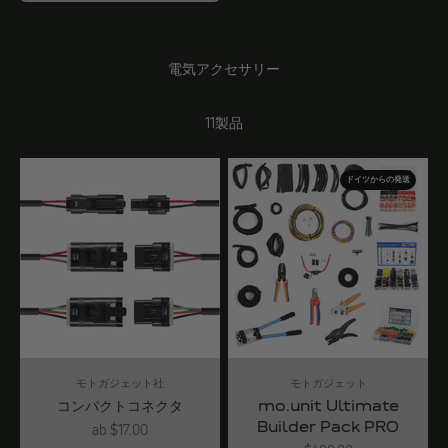
電気アクセサリー
11製品
ドイツからの発送
モトガジェット社
モトガジェット
コンパクトコネクタ
mo.unit Ultimate
Builder Pack PRO
Angebot
ab $17.00