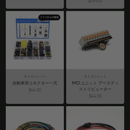
Angebot
$499.00
ドイツからの発送
モトガジェット
モトガジェット
自動車用コネクター一式
MO.ユニット アースディ
ストリビューター
Angebot
$44.00
Angebot
$44.00