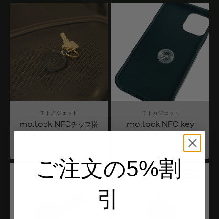
モトガジェット
モトガジェット
mo.lock NFCチップ搭
mo.lock NFC key
載のキーホルダー
sticker
Angebot
Angebot
$44.00
$44.00
ご注文の5%割
ドイツからの発送
ドイツからの発送
引