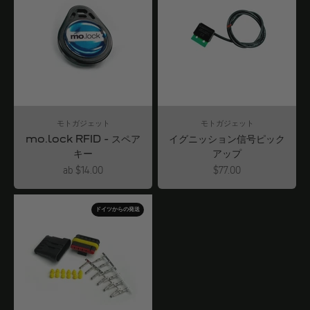
モトガジェット
モトガジェット
mo.lock RFID - スペア
イグニッション信号ピック
キー
アップ
Angebot
Angebot
ab $14.00
$77.00
ドイツからの発送