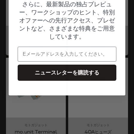
さらに、最新製品の独占プレビュ
ー、ワークショップのヒント、特別
オファーへの先行アクセス、プレゼ
ントなど、さまざまな特典をご用意
モトガジェット
モトガジェット
しています。
mo.lock NFC ホルダー
mo.lock リレー
Angebot
Angebot
$33.00
$33.00
電子メール
ドイツからの発送
ニュースレターを購読する
モトガジェット
モトガジェット
mo.unit Terminal
40Aヒューズ