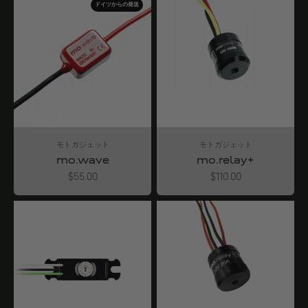
ドイツからの発送
モトガジェット
モトガジェット
mo.wave
mo.relay+
Angebot
Angebot
$55.00
$110.00