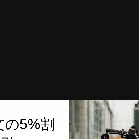
文の5%割