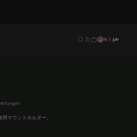
翻訳がありません: en.header.g
翻訳がありません: en.heade
翻訳がありません: en.hea
米ドル
JA
ertungen
用の交換用マウントホルダー。