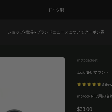
ドイツ製
ショップ
世界
ブランド
ニュース
について
クーポン券
motogadget
motogadget mo
.lock NFC マウント
3 Bew
mo.lock NFC
Angebot
$33.00