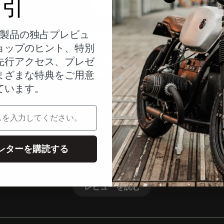
引
製品の独占プレビュ
14日間の無料トライアル
ョップのヒント、特別
ご不満ですか？問題ありません！ご満足いただけない場
先行アクセス、プレゼ
合は、ご注文を返品することができます。
まざまな特典をご用意
ています。
レターを購読する
お客様の評価
レビューを読む