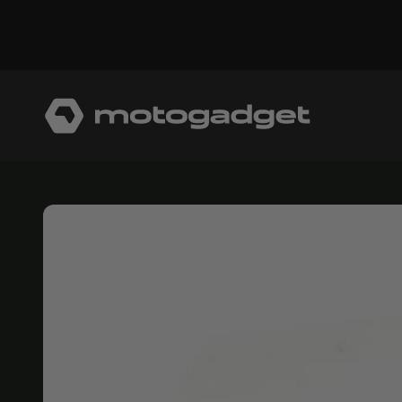
コンテンツへスキップ
モトガジェット社