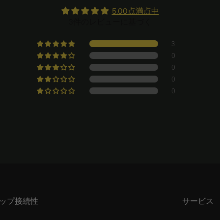
5.00点満点中
3件のレビューに基づく
3
0
0
0
0
ップ
接続性
サービス