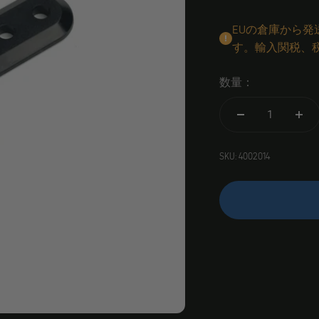
EUの倉庫から
す。輸入関税、
数量：
SKU: 4002014