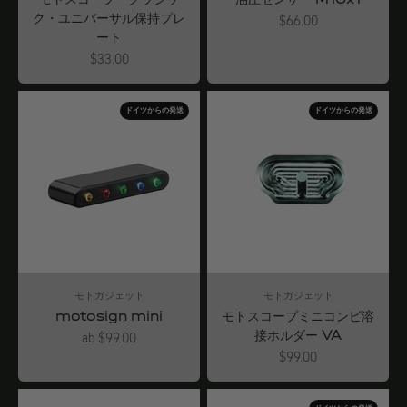
ク・ユニバーサル保持プレ
Angebot
$66.00
ート
Angebot
$33.00
ドイツからの発送
ドイツからの発送
モトガジェット
モトガジェット
motosign mini
モトスコープミニコンビ溶
接ホルダー VA
Angebot
ab $99.00
Angebot
$99.00