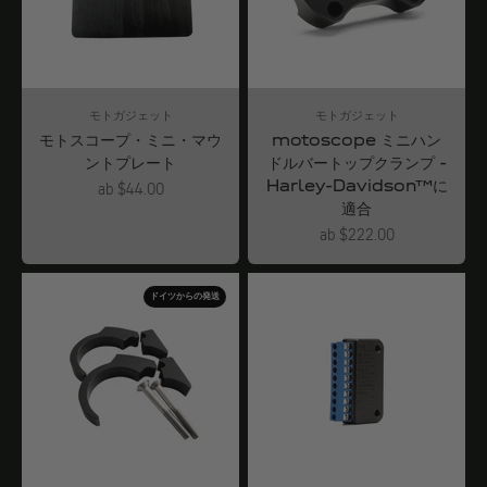
モトガジェット
モトガジェット
モトスコープ・ミニ・マウ
motoscope ミニハン
ントプレート
ドルバートップクランプ -
Harley-Davidson™に
Angebot
ab $44.00
適合
Angebot
ab $222.00
ドイツからの発送