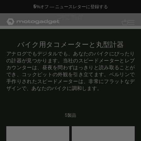
コンテンツへスキップ
5%オフ — ニュースレターに登録する
楽器
モトガジェット社
翻訳がありませ
翻訳があり
バイク用タコメーターと丸型計器
アナログでもデジタルでも、あなたのバイクにぴったり
の計器が見つかります。当社のスピードメーターとレブ
カウンターは、昼夜を問わずはっきりと読み取ることが
でき、コックピットの外観を引き立てます。ベルリンで
手作りされたスピードメーターは、非常にフラットなデ
ザインで、あなたのバイクに調和します。
5製品