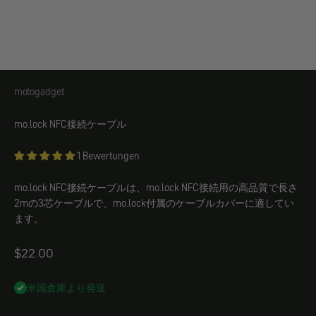
motogadget
motogadget
mo.lock NFC接続ケーブル
1 Bewertungen
mo.lock NFC接続ケーブルは、mo.lock NFC接続用の高品質で長さ
2mの3芯ケーブルで、mo.lock付属のケーブルカバーに適してい
ます。
Angebot
$22.00
米国倉庫より発送