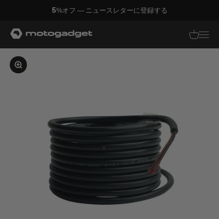
コンテンツへスキップ
5%オフ — ニュースレターに登録する
モトガジェット社
翻訳がありませ
翻訳があり
画像を拡大する