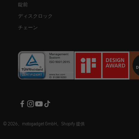
錠前
ディスクロック
チェーン
© 2026、motogadget GmbH。Shopify 提供