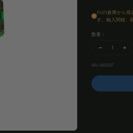
EUの倉庫から
す。輸入関税、
数量：
SKU: 4002037