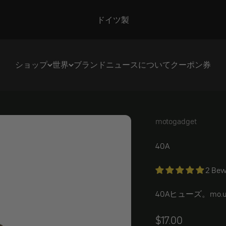
ドイツ製
ショップ
世界
ブランド
ニュース
について
クーポン券
motogadget
motogadget ヒュー
40A
2 Bew
40Aヒューズ。mo
Angebot
$17.00