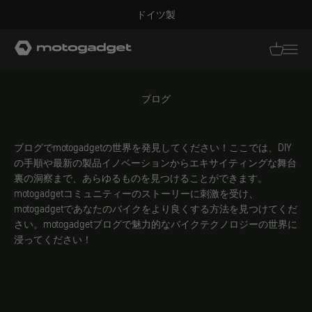
コンテンツへスキップ
ドイツ製
モトガジェット社
翻訳がありませ
翻訳があり
ブログ
ブログでmotogadgetの世界を発見してください！ここでは、DIY
の手順や最新の製品イノベーションからエキサイティングな舞台
裏の洞察まで、あらゆるものを見つけることができます。
motogadgetコミュニティーのストーリーに刺激を受け、
motogadgetであなたのバイクをより良くする方法を見つけてくだ
さい。motogadgetブログで魅力的なバイクテクノロジーの世界に
浸ってください！