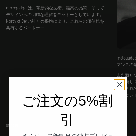
motogadgetは、革新的な技術、最高の品質、そして
デザインへの明確な理解をモットーとしています。
North of Berlin社との提携により、これらの価値観を
共有するパートナー...
motogad
マンスの
また新た
とを嬉しく思
それぞれ
ツブラン
ご注文の5%割
た。
引
舞台裏