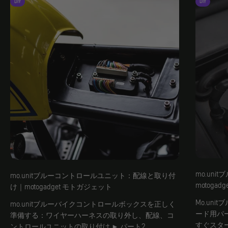
DIY
DIY
mo.un
mo.unitブルーコントロールユニット：配線と取り付
motoga
け｜motogadget モトガジェット
Mo.un
mo.unitブルーバイクコントロールボックスを正しく
ード用パ
準備する：ワイヤーハーネスの取り外し、配線、コ
すぐスタ
ントロールユニットの取り付け ► パート2