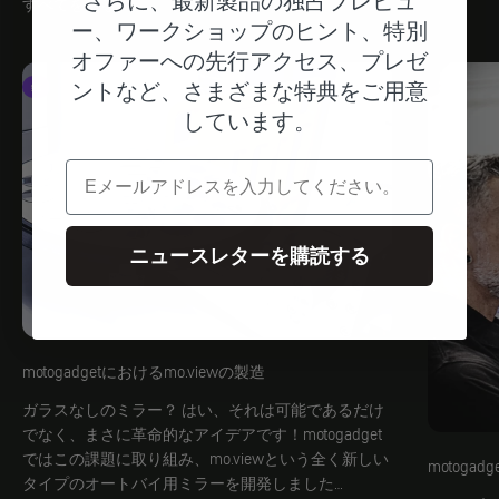
さらに、最新製品の独占プレビュ
すべてを見る
ー、ワークショップのヒント、特別
オファーへの先行アクセス、プレゼ
ントなど、さまざまな特典をご用意
鏡
しています。
電子メール
ニュースレターを購読する
motogadgetにおけるmo.viewの製造
ガラスなしのミラー？ はい、それは可能であるだけ
でなく、まさに革命的なアイデアです！motogadget
ではこの課題に取り組み、mo.viewという全く新しい
motoga
タイプのオートバイ用ミラーを開発しました…