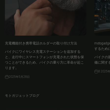
充電機能付き携帯電話ホルダーの取り付け方法
motog
するため
バイクにワイヤレス充電ステーションを追加する
と、走行中にスマートフォンが充電された状態を保
バイクの
つことができるため、バイクの乗り方に革命が起こ
備に関す
ります。
8 2025
2025年5月28日
モトガジェットブログ
ジェイコブスDIY
舞台裏