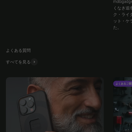
motog
くなき追求
ク・ライ
ット・ケ
た。
よくある質問
すべてを見る
よくあるご質