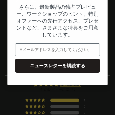
お客様の住所へ、より迅速かつ直接お届けします。
さらに、最新製品の独占プレビュ
ー、ワークショップのヒント、特別
オファーへの先行アクセス、プレゼ
エレメント1へ
エレメント2へ
エレメント3へ
ントなど、さまざまな特典をご用意
しています。
電子メール
お客様の評価
レビューを読む
ニュースレターを購読する
5.00点満点中
2件のレビューに基づく
2
0
0