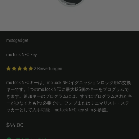
motogadget
motogadget
mo.lock NFC key
2 Bewertungen
mo.lock NFCキーは、mo.lock NFCイグニッションロック用の交換
キーです。1つのmo.lock NFCに最大125個のキーをプログラムで
きます。追加キーのプログラムには、すでにプログラムされたキ
ーが少なくとも1つ必要です。フォブまたはミニマリスト・ステ
ッカーとして入手可能 - mo.lock NFC key slimを参照。
Angebot
$44.00