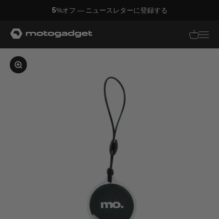
コンテンツへスキップ
5%オフ — ニュースレターに登録する
モトガジェット社
翻訳がありませ
翻訳があり
画像を拡大する