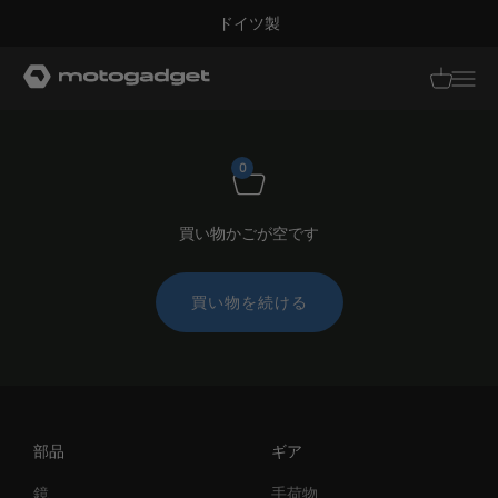
コンテンツへスキップ
ドイツ製
モトガジェット社
翻訳がありませ
翻訳があり
0
買い物かごが空です
買い物を続ける
部品
ギア
鏡
手荷物