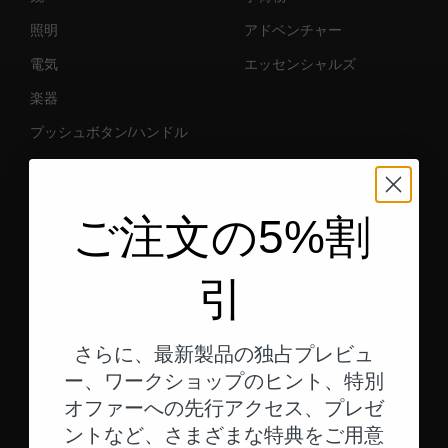
照明
アドベンチャー
電気
エッセンシャルズ
楽器
プッシュボタン/ハンドル
ワークショップ
接続性
ご注文の5%割
工具
スマホスタンド
オイル
ヘルメット用ヘッドセット
引
介護
材料
さらに、最新製品の独占プレビュ
ー、ワークショップのヒント、特別
セキュリティ
オファーへの先行アクセス、プレゼ
錠前
ントなど、さまざまな特典をご用意