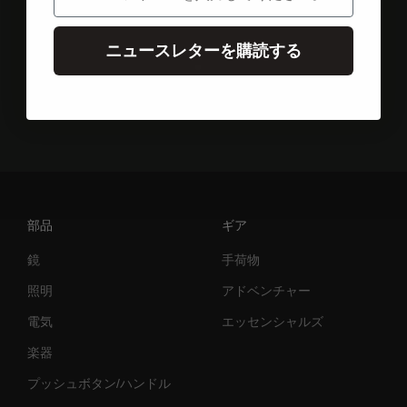
ニュースレターを購読する
エレメント1へ
エレメント2へ
エレメント3へ
部品
ギア
鏡
手荷物
照明
アドベンチャー
電気
エッセンシャルズ
楽器
プッシュボタン/ハンドル