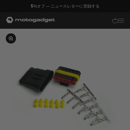
コンテンツへスキップ
5%オフ — ニュースレターに登録する
モトガジェット社
翻訳がありませ
翻訳があり
画像を拡大する