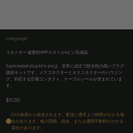
motogadget
motogadget
コネクター 超密封AMPスタイル6ピン完成品
Supersealed plug kit 6-pinは、非常に頑丈で防水性の高いプラグ
接続キットです。メスコネクターとオスコネクターのハウジン
グ、対応する圧着コンタクト、ケーブルシールが含まれていま
す。
Angebot
$11.00
EUの倉庫から発送されます。配送に通常より時間がかかる場
合があります。輸入関税、税金、または通関手数料がかかる
場合があります。