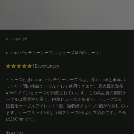
motogadget
motogadget
mo.unitバッテリーケーブル ヒューズ40A(ショート)
1 Bewertungen
ヒューズ付きmo.unitバッテリーケーブルは、各mo.unitと車両バ
ッテリー間の接続ケーブルとして使用できます。最大電流負荷
40Aのメインヒューズが内蔵されています。この高品質の銅製ケ
ーブルは導電性が高く、内蔵ヒューズホルダー、ヒューズ2個、
圧着用ケーブルアイレット2個、熱収縮チューブ2個が付属してい
ます。ケーブルラグ1個と収縮スリーブ1個は組立済みです。全長
は260mmです。
Angebot
$50.00