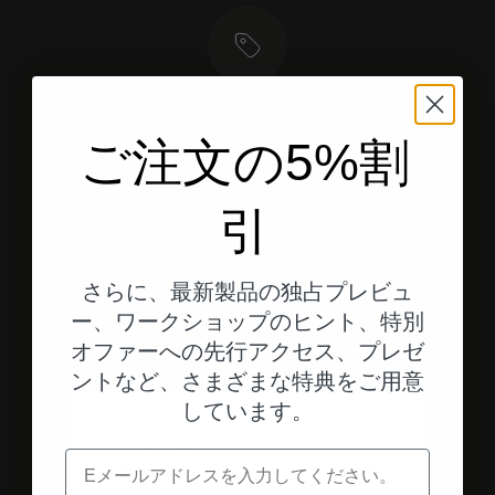
米国からの発送
ご注文の5%割
お客様の住所へ、より迅速かつ直接お届けします。
引
エレメント1へ
エレメント2へ
エレメント3へ
さらに、最新製品の独占プレビュ
ー、ワークショップのヒント、特別
お客様の評価
オファーへの先行アクセス、プレゼ
ントなど、さまざまな特典をご用意
しています。
J
ユルゲン・H.
電子メール
超高品質