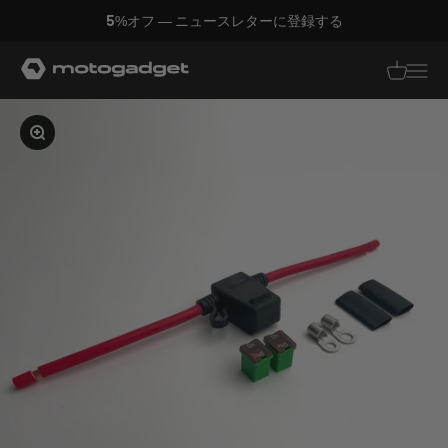
コンテンツへスキップ
5%オフ — ニュースレターに登録する
モトガジェット社
翻訳がありませ
翻訳があり
画像を拡大する