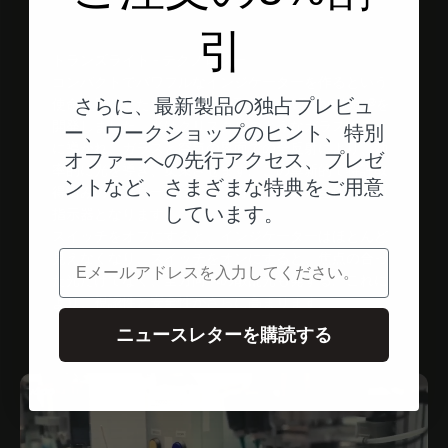
引
トランズライト - テクノロジー
コンパクトでパワフルなインジケーターを作るという
使命を果たすため、私たちはTranzLight Technology®を
さらに、最新製品の独占プレビュ
開発しました。光はクリスタルのようなガラスボディ
ー、ワークショップのヒント、特別
に導かれ、ガラスと空気の界面での全反射により、効
オファーへの先行アクセス、プレゼ
率的に光を導き、集束させます。この革新的で特許取
ントなど、さまざまな特典をご用意
得済みのアプローチにより、ガラスボディ自体が方向
しています。
指示器となります。
スイッチをオフにすると、インジケーターはほとんど
見えなくなり、スイッチをオンにすると、焦点の合っ
電子メール
た光だけでなく、全方向への散乱光も発する。これに
より、視認性と安全性がさらに高まります。
ニュースレターを購読する