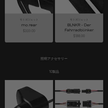
モトガジェット
モトガジェット
mo.rear
BLNKR - Der
Fahrradblinker
Angebot
$333.00
Angebot
$188.00
照明アクセサリー
10製品