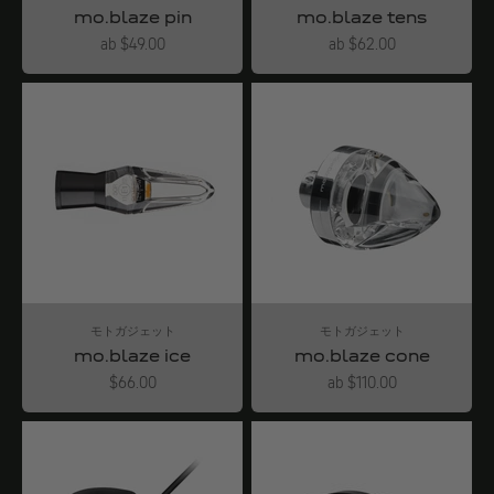
mo.blaze pin
mo.blaze tens
Angebot
Angebot
ab $49.00
ab $62.00
モトガジェット
モトガジェット
mo.blaze ice
mo.blaze cone
Angebot
Angebot
$66.00
ab $110.00