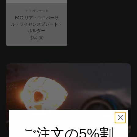
モトガジェット
MO.リア・ユニバーサ
ル・ライセンスプレート・
ホルダー
Angebot
$44.00
ご注文の5%割