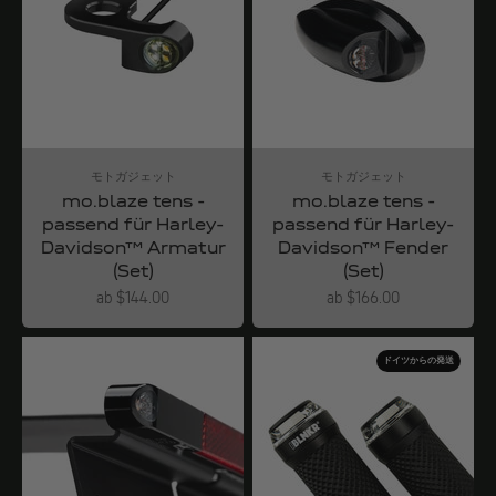
モトガジェット
モトガジェット
mo.blaze tens -
mo.blaze tens -
passend für Harley-
passend für Harley-
Davidson™ Armatur
Davidson™ Fender
(Set)
(Set)
Angebot
Angebot
ab $144.00
ab $166.00
ドイツからの発送