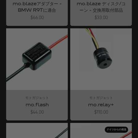
mo.blazeアダプター -
mo.blaze ディスク/コ
BMW R9Tに適合
ーン - 交換用取付部品
Angebot
Angebot
$66.00
$33.00
モトガジェット
モトガジェット
mo.flash
mo.relay+
Angebot
Angebot
$44.00
$110.00
ドイツからの発送