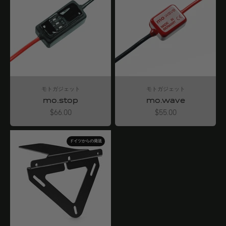
モトガジェット
モトガジェット
mo.stop
mo.wave
Angebot
Angebot
$66.00
$55.00
ドイツからの発送