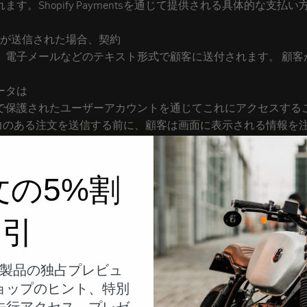
。Shopify Paymentsを通じて提供される具体的な支
し出が送信された場合、契約
、電子メールなどのテキスト形式で顧客に送付されます。 顧客
ータは
で保護されたユーザーアカウントを通じてこれにアクセスする
拘束力のある注文を送信する前に、顧客は画面に表示される情報を
させるボタンをクリックするまでは、通常のキーボードおよび
文の5%割
ールおよび自動注文処理システムによって行われます。顧客は、
引
しいことを確認し、販売者または
れる電子メールを、そのアドレスで確実に受信できるようにし
製品の独占プレビュ
ョップのヒント、特別
先行アクセス、プレゼ