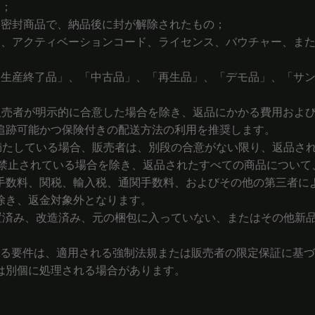
品；
い密封商品で、納品後に封が解除されたもの；
ード、アクティベーションコード、ライセンス、バウチャー、ま
、「生産終了品」、「中古品」、「再生品」、「デモ品」、「サ
は販売者が明示的に合意した場合を除き、返品にかかる費用およ
追跡可能かつ保険付きの配送方法の利用を推奨します。
件を満たしている場合、販売者は、別段の合意がない限り、返品
禁止されている場合を除き、返品されたすべての商品について
手数料、関税、輸入税、通関手数料、およびその他の第三者に
除き、返金対象外となります。
、設置済み、改造済み、元の梱包に入っていない、またはその他
に関する要件は、適用される強制法規または販売者の限定保証に
は別個に処理される場合があります。