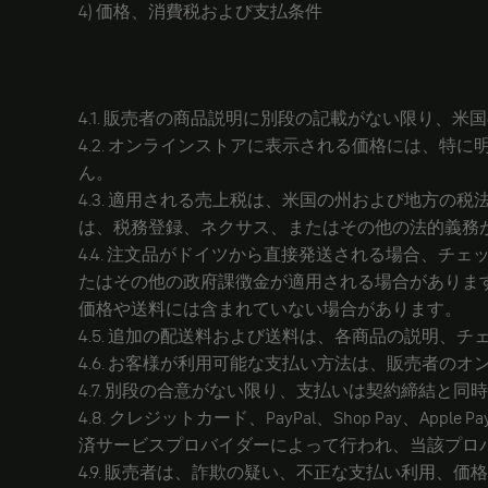
4) 価格、消費税および支払条件
4.1. 販売者の商品説明に別段の記載がない限り、
4.2. オンラインストアに表示される価格には、
ん。
4.3. 適用される売上税は、米国の州および地方
は、税務登録、ネクサス、またはその他の法的義務
4.4. 注文品がドイツから直接発送される場合、
たはその他の政府課徴金が適用される場合がありま
価格や送料には含まれていない場合があります。
4.5. 追加の配送料および送料は、各商品の説明
4.6. お客様が利用可能な支払い方法は、販売者の
4.7. 別段の合意がない限り、支払いは契約締結と
4.8. クレジットカード、PayPal、Shop Pay、A
済サービスプロバイダーによって行われ、当該プロ
4.9. 販売者は、詐欺の疑い、不正な支払い利用