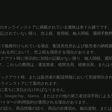
米国のオンラインストアに掲載されている価格は米ドル建てです。
特に明記されていない限り、売上税、使用税、輸入関税、通関手
の税法で義務付けられている場合、配送先住所および販売者の納税
がある州において、売上税を徴収する場合があります。
チェックアウト時に明示的に別段の記載がない限り、輸入関税、
す。これらの費用は、運送業者、税関当局、税務当局、または
、チェックアウト時、または販売者の配送情報において別途明示さ
オンラインストアにて案内されます。
同時に直ちに支払わなければなりません。
pple Pay、Google Pay、Klarna、またはその他の第三者
バイダーの利用規約が適用される場合があります。
、価格の誤り、商品情報の誤り、商品の在庫切れ、輸出規制、ま