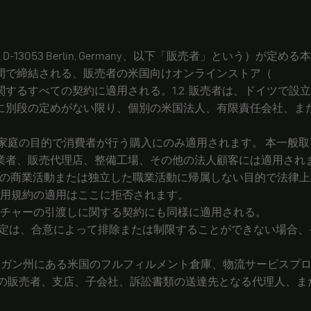
er Str. 4 i/j, D-13053 Berlin, Germany、以下「販
間で締結される、販売者の米国向けオンラインストア（
するすべての契約に適用される。1.2. 販売者は、ドイツで設
より明示的に別段の定めがない限り、個別の米国法人、有限責任会社
または家庭の目的で消費者が行う購入にのみ適用されます。 本一
業者、販売代理店、整備工場、その他の法人顧客には適用され
主にその商業活動または独立した職業活動に帰属しない目的で法律
の利用規約の適用はここに拒否されます。
バウチャーの引渡しに関する契約にも同様に適用される。
保護規定は、合意によって排除または制限することができない場合
、ミシガン州にある米国のフルフィルメント倉庫、物流サービス
国の販売者、支店、子会社、訴訟書類の送達先となる代理人、ま