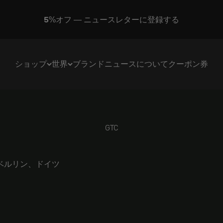
ドイツ製
ショップ
世界
ブランド
ニュース
について
クーポン券
GTC
13053 ベルリン、ドイツ