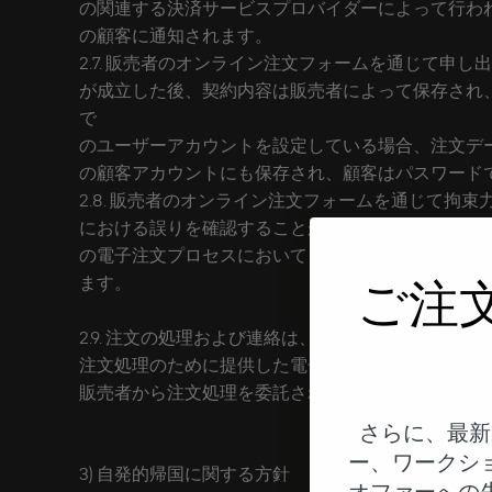
の関連する決済サービスプロバイダーによって行われます
の顧客に通知されます。
2.7. 販売者のオンライン注文フォームを通じて申
が成立した後、契約内容は販売者によって保存され
で
のユーザーアカウントを設定している場合、注文デ
の顧客アカウントにも保存され、顧客はパスワード
2.8. 販売者のオンライン注文フォームを通じて
における誤りを確認することができます。 顧客は、
の電子注文プロセスにおいて、注文プロセスを完了
ます。
ご注
2.9. 注文の処理および連絡は、原則として電子メ
注文処理のために提供した電子メールアドレスが正
販売者から注文処理を委託された第三者から送信さ
さらに、最新
ー、ワークシ
3) 自発的帰国に関する方針
オファーへの