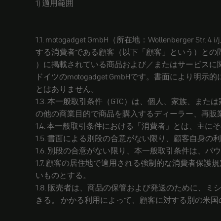
1) 適用範囲
1.1. motogadget GmbH（所在地：Wollenberg
する消費者である顧客（以下「顧客」という）との
）に掲載されている商品および／またはサービスに関
ドイツのmotogadget GmbHです。書面に
とはありません。
1.3. 本一般取引条件（GTC）は、個人、家族、
の他の商業目的で商品を購入するディーラー、再販
1.4. 本一般取引条件における「消費者」とは、
1.5. 書面による別段の合意がない限り、顧客自身
1.6. 別段の合意がない限り、本一般取引条件は、
1.7. 顧客の居住地で適用される強制的な消費者
いものとする。
1.8. 販売者は、商品の保管および発送のために
きる。 かかる利用によって、顧客に対する別の米