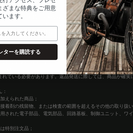
まざまな特典をご用意
ています。
の返品ポリシーに別段の定めがない限り、米国のお客様に対し、
任意の返品オプションを提供します。
14日以内に販売者に連絡し、返品承認（
他の返品手順が必要となる場合があります。事前の承認なしに返
レターを購読する
入っている必要があります。 返品される商品は、完全かつ損傷が
および
まれている必要があります。返品発送に際しては、商品が確実
ん：
が加えられた商品；
、接着剤の残留物、または検査の範囲を超えるその他の取り扱
で使用された電子部品、電気部品、回路基板、制御ユニット、ワ
たは特別注文品；