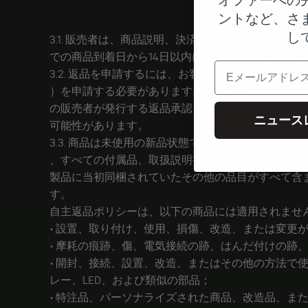
ントなど、さ
し
3.1. 販売者は、商品説明、決済情報、または別途
での商品到着日から14日以内に、対象商品について
電子メール
3.2. 返品を申請するには、お客様は商品到着日から
）を申請する必要があります。 返品には、
の販売者が発行する返品承認（RMA）またはその
ニュース
可能性があります。
3.3. 商品は未使用の新品状態であり、元の梱包に
、すべての付属品、取扱説明書、ラベル、保護材、
製品に当初同梱されていたその他の品目がすべて含
す。
自主返品ポリシーは、以下の商品には適用されませ
• 設置、取り付け、使用、損傷、改造、または変更
• 摩耗の痕跡、傷、電気接続の跡、はんだ付けの跡
• 開封、接続、設置、改造、またはその他の方法
レー、LED、および類似の部品；
• 特注品、パーソナライズされた商品、改造品、ま