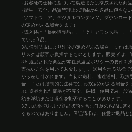
• お客様の仕様に基づいて製造または構成された商
• 衛生、安全、品質管理上の理由から返品に適さな
• ソフトウェア、デジタルコンテンツ、ダウンロ
の定めがある場合を除く）；
• 購入時に「最終販売品」、「クリアランス品」
ていた商品。
3.4. 強制法規により別段の定めがある場合、また
リスクは顧客が負担するものとします。販売者は、
3.5. 返品された商品が本任意返品ポリシーの要
支払い方法を用いて返金します。 適用される法律で
から差し引かれます。当初の送料、速達送料、取扱
合、または強制的な法律で別段の定めがある場合を
3.6. 返品された商品が不完全、破損、使用済み
額を減額または返金を拒否することがあります。
3.7. 元の梱包および新品状態を含む任意の返品
るものではありません。保証請求は、任意の返品と