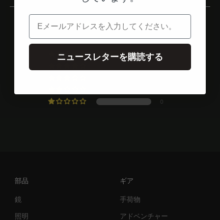
電子メール
5.00点満点中
3件のレビューに基づく
3
ニュースレターを購読する
0
0
0
0
部品
ギア
鏡
手荷物
照明
アドベンチャー