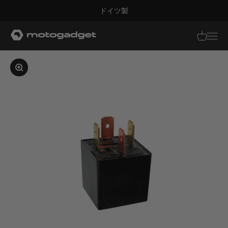
コンテンツへスキップ
ドイツ製
モトガジェット社
翻訳がありませ
翻訳があり
画像を拡大する