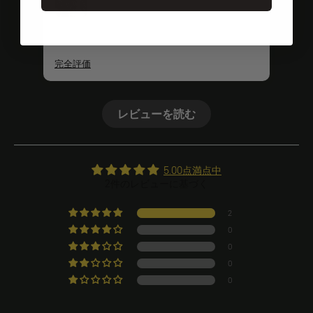
完全評価
完全
レビューを読む
5.00点満点中
2件のレビューに基づく
2
0
0
0
0