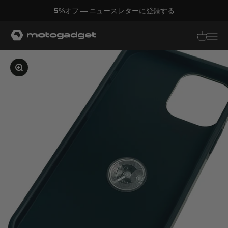
コンテンツへスキップ
5%オフ — ニュースレターに登録する
モトガジェット社
翻訳がありませ
翻訳があり
画像を拡大する