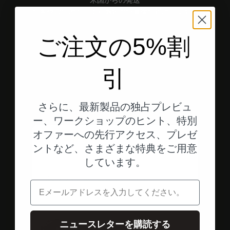
米国からの発送
お客様の住所へ、より迅速かつ直接お届けします。
ご注文の5%割
エレメント1へ
エレメント2へ
エレメント3へ
引
お客様の評価
さらに、最新製品の独占プレビュ
ー、ワークショップのヒント、特別
オファーへの先行アクセス、プレゼ
S
ントなど、さまざまな特典をご用意
スヴェン・B.
しています。
mo.l
相変わらず、最高品質です！！！
い
電子メール
ま
す
ニュースレターを購読する