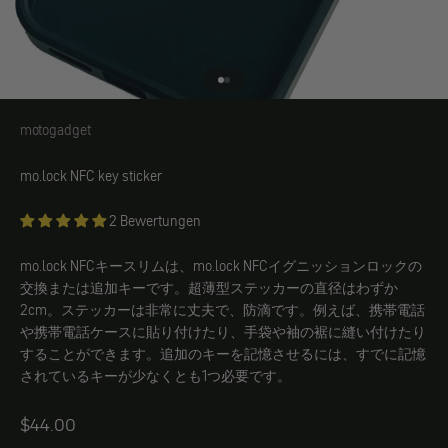
エレメント1へ
エレメント2へ
motogadget
motogadget
mo.lock NFC key sticker
2 Bewertungen
mo.lock NFCキースリムは、mo.lock NFCイグニッションロックの
交換または追加キーです。超薄型ステッカーの直径はわずか
2cm。ステッカーは非常に丈夫で、防滴です。例えば、携帯電話
や携帯電話ケースに貼り付けたり、手袋や袖の裾に縫い付けたり
することができます。追加のキーを記憶させるには、すでに記憶
されているキーが少なくとも1つ必要です。
Angebot
$44.00