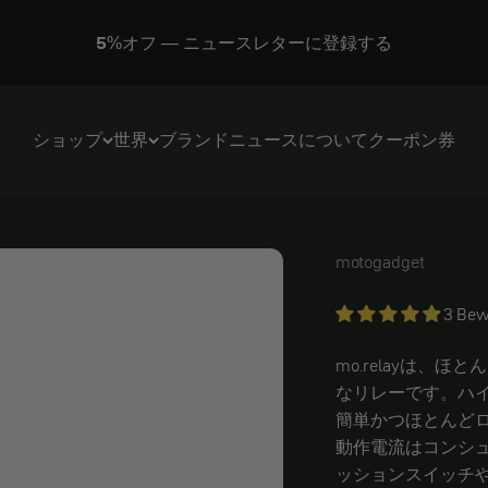
5%オフ — ニュースレターに登録する
ショップ
世界
ブランド
ニュース
について
クーポン券
motogadget
モトガジェット・
3 Bew
mo.relayは
なリレーです。ハ
簡単かつほとんど
動作電流はコンシ
ッションスイッチ