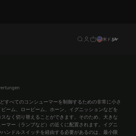
翻訳がありません: en.header.g
翻訳がありません: en.heade
翻訳がありません: en.hea
米ドル
JA
モトリレースタンダード
ertungen
、ほとんどすべてのコンシューマーを制御するための非常に小さ
イビーム、ロービーム、ホーン、イグニッションなどを
ロスなく切り替えることができます。そのため、大きな
ューマー（ランプなど）の近くに配置されます。イグニ
やハンドルスイッチを経由する必要があるのは、最小限