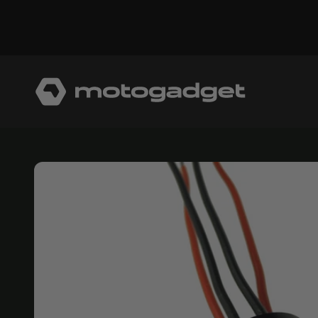
コンテンツへスキップ
モトガジェット社