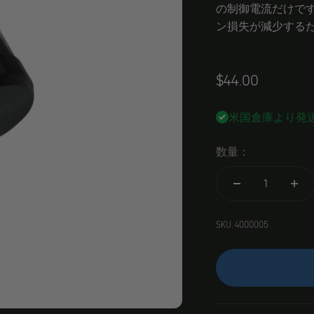
の制御電流だけで
ン損失が減少する
Angebot
$44.00
米国倉庫より発
数量：
SKU: 4000005