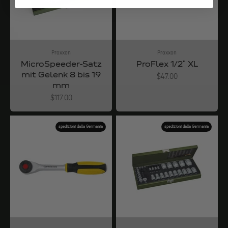
Proxxon
Proxxon
MicroSpeeder-Satz
ProFlex 1/2" XL
mit Gelenk 8 bis 19
Angebot
$47.00
mm
Angebot
$117.00
spedizioni dalla Germania
spedizioni dalla Germania