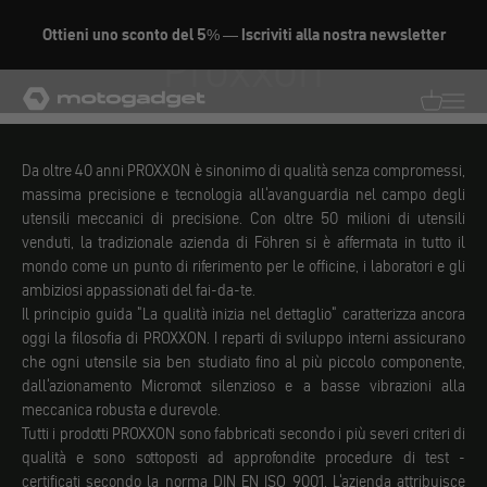
Vai al contenuto
Ottieni uno sconto del 5% — Iscriviti alla nostra newsletter
Proxxon
motogadget GmbH
Traduzion
Traduz
Da oltre 40 anni PROXXON è sinonimo di qualità senza compromessi,
massima precisione e tecnologia all'avanguardia nel campo degli
utensili meccanici di precisione. Con oltre 50 milioni di utensili
venduti, la tradizionale azienda di Föhren si è affermata in tutto il
mondo come un punto di riferimento per le officine, i laboratori e gli
ambiziosi appassionati del fai-da-te.
Il principio guida "La qualità inizia nel dettaglio" caratterizza ancora
oggi la filosofia di PROXXON. I reparti di sviluppo interni assicurano
che ogni utensile sia ben studiato fino al più piccolo componente,
dall'azionamento Micromot silenzioso e a basse vibrazioni alla
meccanica robusta e durevole.
Tutti i prodotti PROXXON sono fabbricati secondo i più severi criteri di
qualità e sono sottoposti ad approfondite procedure di test -
certificati secondo la norma DIN EN ISO 9001. L'azienda attribuisce