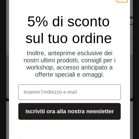
5% di sconto
sul tuo ordine
Inoltre, anteprime esclusive dei
nostri ultimi prodotti, consigli per i
Proxxon
Proxxon
workshop, accesso anticipato a
Ring-
Universal- und
offerte speciali e omaggi.
Maulschlüsselsatz
Ölabsaugpumpe AP
15-teilig
12
e-mail
Angebot
Angebot
$59.00
$73.00
spedizioni dalla Germania
spedizioni dalla Germania
Iscriviti ora alla nostra newsletter