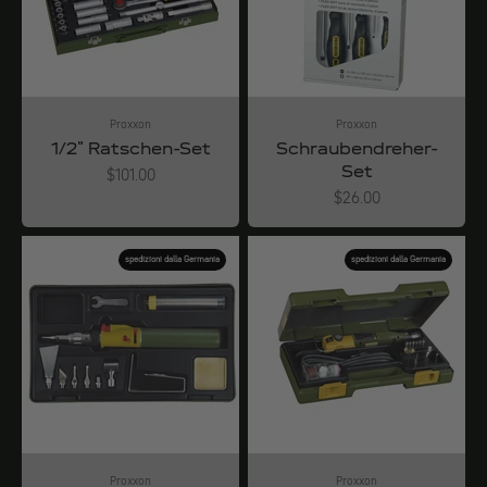
Proxxon
Proxxon
1/2" Ratschen-Set
Schraubendreher-
Set
Angebot
$101.00
Angebot
$26.00
spedizioni dalla Germania
spedizioni dalla Germania
Proxxon
Proxxon