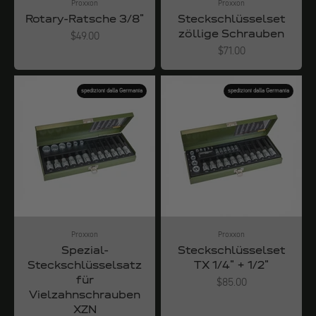
Proxxon
Proxxon
Rotary-Ratsche 3/8"
Steckschlüsselset
zöllige Schrauben
Angebot
$49.00
Angebot
$71.00
spedizioni dalla Germania
spedizioni dalla Germania
Proxxon
Proxxon
Spezial-
Steckschlüsselset
Steckschlüsselsatz
TX 1/4" + 1/2"
für
Angebot
$85.00
Vielzahnschrauben
XZN