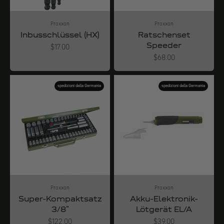
Proxxon
Proxxon
Inbusschlüssel (HX)
Ratschenset
Speeder
Angebot
$17.00
Angebot
$68.00
spedizioni dalla Germania
spedizioni dalla Germania
Proxxon
Proxxon
Super-Kompaktsatz
Akku-Elektronik-
3/8"
Lötgerät EL/A
Angebot
Angebot
$122.00
$39.00