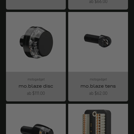
Angebot
ab $66.00
motogadget
motogadget
mo.blaze disc
mo.blaze tens
Angebot
Angebot
ab $111.00
ab $62.00