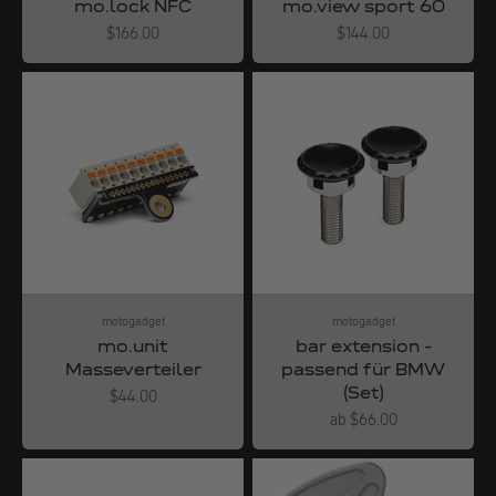
mo.lock NFC
mo.view sport 60
Angebot
Angebot
$166.00
$144.00
motogadget
motogadget
mo.unit
bar extension -
Masseverteiler
passend für BMW
(Set)
Angebot
$44.00
Angebot
ab $66.00