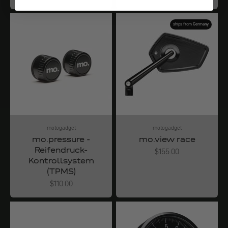
ships from Germany
motogadget
motogadget
mo.pressure -
mo.view race
Reifendruck-
Angebot
$155.00
Kontrollsystem
(TPMS)
Angebot
$110.00