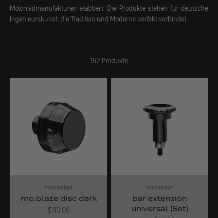
Motorradmanufakturen etabliert. Die Produkte stehen für deutsche
Ingenieurskunst, die Tradition und Moderne perfekt verbindet.
152 Produkte
motogadget
motogadget
mo.blaze disc dark
bar extension
universal (Set)
Angebot
$110.00