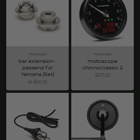
motogadget
motogadget
bar extension -
motoscope
passend für
chronoclassic 2
Yamaha (Set)
Angebot
$577.00
Angebot
ab $66.00