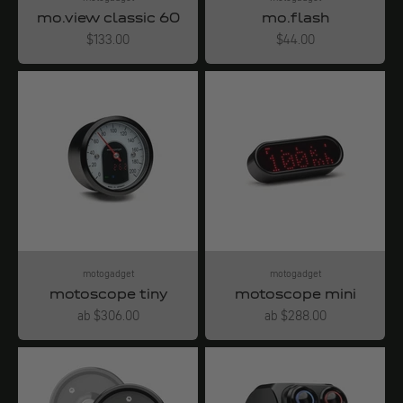
mo.view classic 60
mo.flash
Angebot
Angebot
$133.00
$44.00
motogadget
motogadget
motoscope tiny
motoscope mini
Angebot
Angebot
ab $306.00
ab $288.00