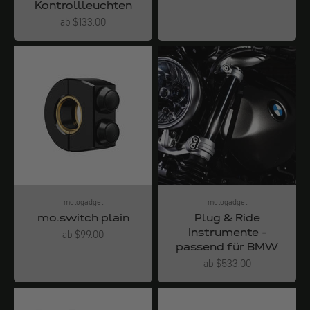
Kontrollleuchten
Angebot
ab $133.00
motogadget
motogadget
mo.switch plain
Plug & Ride
Instrumente -
Angebot
ab $99.00
passend für BMW
Angebot
ab $533.00