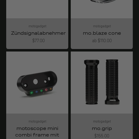
motogadget
motogadget
Zündsignalabnehmer
mo.blaze cone
Angebot
Angebot
$77.00
ab $110.00
motogadget
motogadget
motoscope mini
mo.grip
combi frame mit
Angebot
$155.00