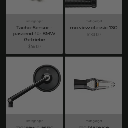
motogadget
motogadget
Tacho-Sensor -
mo.view classic 130
passend für BMW
Angebot
$133.00
Getriebe
Angebot
$66.00
motogadget
motogadget
mo.view classic
mo.blaze ice