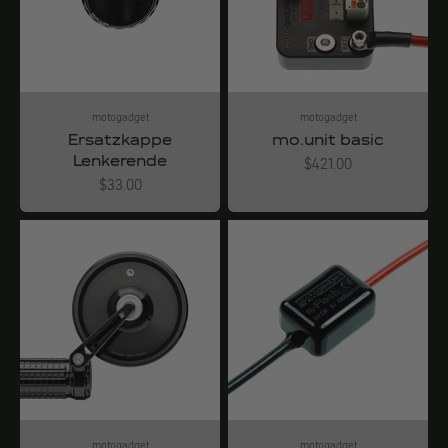
motogadget
motogadget
Ersatzkappe
mo.unit basic
Lenkerende
Angebot
$421.00
Angebot
$33.00
motogadget
motogadget