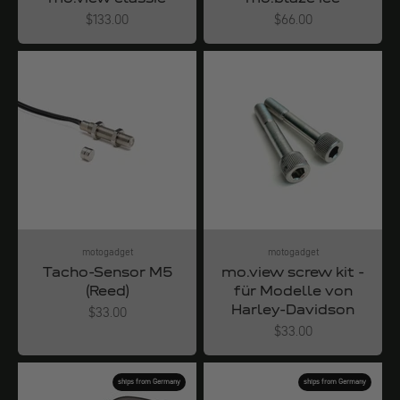
Angebot
Angebot
$133.00
$66.00
motogadget
motogadget
Tacho-Sensor M5
mo.view screw kit -
(Reed)
für Modelle von
Harley-Davidson
Angebot
$33.00
Angebot
$33.00
ships from Germany
ships from Germany