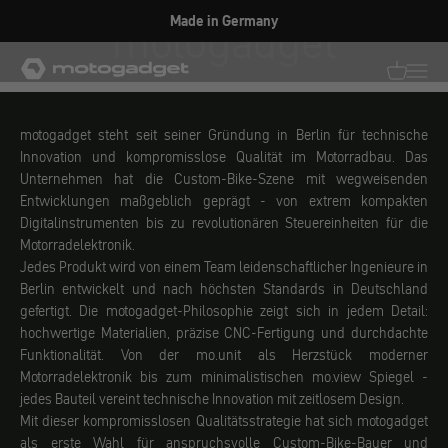
Zum Inhalt springen
motogadget
Welcome to our U.S. Store
motogadget GmbH
Translati
Transl
motogadget steht seit seiner Gründung in Berlin für technische
Innovation und kompromisslose Qualität im Motorradbau. Das
Unternehmen hat die Custom-Bike-Szene mit wegweisenden
Entwicklungen maßgeblich geprägt - von extrem kompakten
Digitalinstrumenten bis zu revolutionären Steuereinheiten für die
Motorradelektronik.
Jedes Produkt wird von einem Team leidenschaftlicher Ingenieure in
Berlin entwickelt und nach höchsten Standards in Deutschland
gefertigt. Die motogadget-Philosophie zeigt sich in jedem Detail:
hochwertige Materialien, präzise CNC-Fertigung und durchdachte
Funktionalität. Von der mo.unit als Herzstück moderner
Motorradelektronik bis zum minimalistischen mo.view Spiegel -
jedes Bauteil vereint technische Innovation mit zeitlosem Design.
Mit dieser kompromisslosen Qualitätsstrategie hat sich motogadget
als erste Wahl für anspruchsvolle Custom-Bike-Bauer und