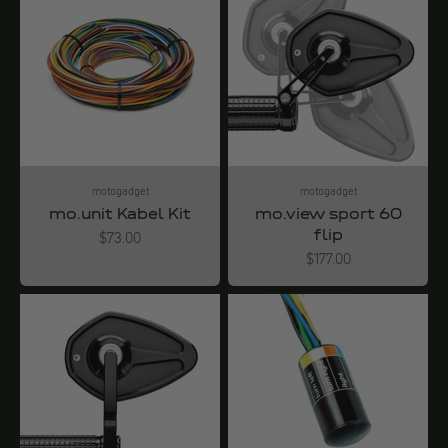
motogadget
motogadget
mo.unit Kabel Kit
mo.view sport 60
flip
Angebot
$73.00
Angebot
$177.00