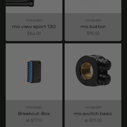
motogadget
motogadget
mo.view sport 130
mo.button
Angebot
Angebot
$144.00
$110.00
motogadget
motogadget
Breakout-Box
mo.switch basic
Angebot
Angebot
ab $77.00
ab $111.00