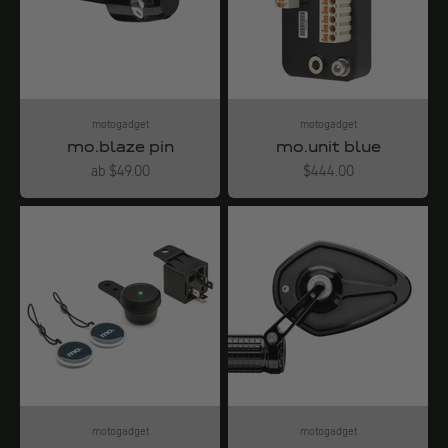
motogadget
motogadget
mo.blaze pin
mo.unit blue
Angebot
Angebot
ab $49.00
$444.00
motogadget
motogadget