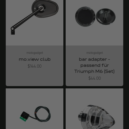
motogadget
motogadget
mo.view club
bar adapter -
passend für
Angebot
$144.00
Triumph M6 (Set)
Angebot
$44.00