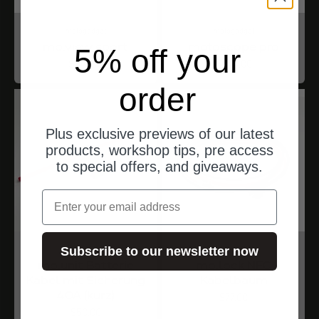
motogadget
motogadget
mo.view sport
motoscope pro
5% off your
Angebot
Angebot
$144.00
$444.00
order
Plus exclusive previews of our latest
products, workshop tips, pre access
to special offers, and giveaways.
Email
motogadget
motogadget
Subscribe to our newsletter now
mo.unit Batterie
mo.lock NFC
Kabel mit Sicherung
Kabelbaum
40A (kurz)
Angebot
$77.00
Angebot
$50.00