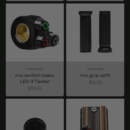
motogadget
motogadget
mo.switch basic
mo.grip soft
LED 3 Taster
Angebot
$44.00
Angebot
$155.00