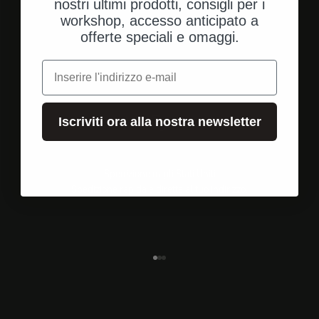
nostri ultimi prodotti, consigli per i
workshop, accesso anticipato a
offerte speciali e omaggi.
e-mail
Iscriviti ora alla nostra newsletter
Spedizione dagli Stati Uniti
Spedizione rapida e diretta al tuo indirizzo.
Vai all'elemento 1
Vai all'elemento 2
Vai all'elemento 3