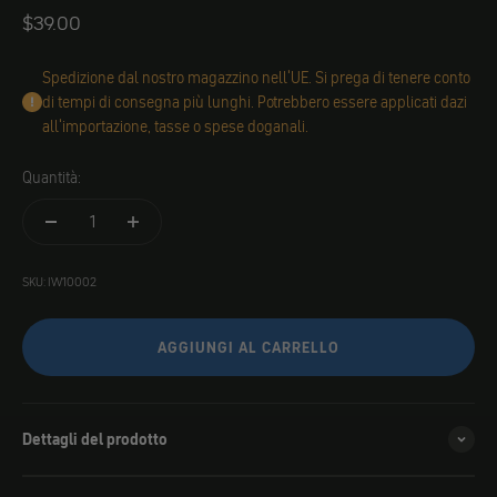
Angebot
$39.00
Spedizione dal nostro magazzino nell'UE. Si prega di tenere conto
di tempi di consegna più lunghi. Potrebbero essere applicati dazi
all'importazione, tasse o spese doganali.
Quantità:
SKU: IW10002
AGGIUNGI AL CARRELLO
Dettagli del prodotto