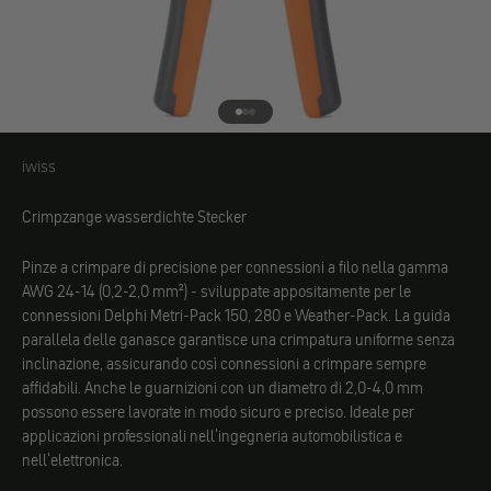
Vai all'elemento 1
Vai all'elemento 2
Vai all'elemento 3
iwiss
iwiss
Crimpzange wasserdichte Stecker
Pinze a crimpare di precisione per connessioni a filo nella gamma
AWG 24-14 (0,2-2,0 mm²) - sviluppate appositamente per le
connessioni Delphi Metri-Pack 150, 280 e Weather-Pack. La guida
parallela delle ganasce garantisce una crimpatura uniforme senza
inclinazione, assicurando così connessioni a crimpare sempre
affidabili. Anche le guarnizioni con un diametro di 2,0-4,0 mm
possono essere lavorate in modo sicuro e preciso. Ideale per
applicazioni professionali nell'ingegneria automobilistica e
nell'elettronica.