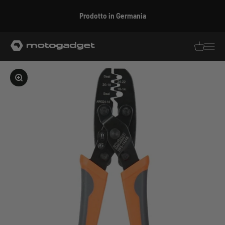
Vai al contenuto
Prodotto in Germania
motogadget GmbH
Traduzion
Traduz
Ingrandire l'immagine