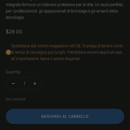
integrato fornisce un'ulteriore protezione per le dita. Un aiuto perfetto
per i professionisti, gli appassionati di bricolage e gli amanti della
tecnologia.
Angebot
$28.00
Spedizione dal nostro magazzino nell'UE. Si prega di tenere conto
di tempi di consegna più lunghi. Potrebbero essere applicati dazi
all'importazione, tasse o spese doganali.
Quantità:
SKU: IW10008
AGGIUNGI AL CARRELLO