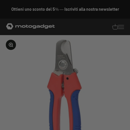
Vai al contenuto
Ottieni uno sconto del 5% — Iscriviti alla nostra newsletter
motogadget GmbH
Traduzion
Traduz
Ingrandire l'immagine