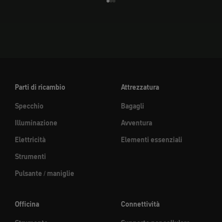
Vai all'elemento 1
Vai all'elemento 2
Vai all'elemento 3
Parti di ricambio
Attrezzatura
Specchio
Bagagli
Illuminazione
Avventura
Elettricità
Elementi essenziali
Strumenti
Pulsante / maniglie
Officina
Connettività