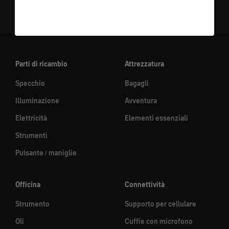
Parti di ricambio
Attrezzatura
Specchio
Bagagli
Illuminazione
Avventura
Elettricità
Elementi essenziali
Strumenti
Pulsante / maniglie
Officina
Connettività
Strumento
Supporto per cellulare
Oli
Cuffie con microfono