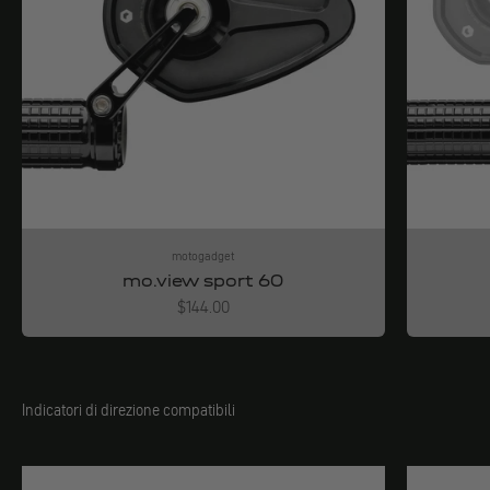
motogadget
mo.view sport 60
Angebot
$144.00
Indicatori di direzione compatibili