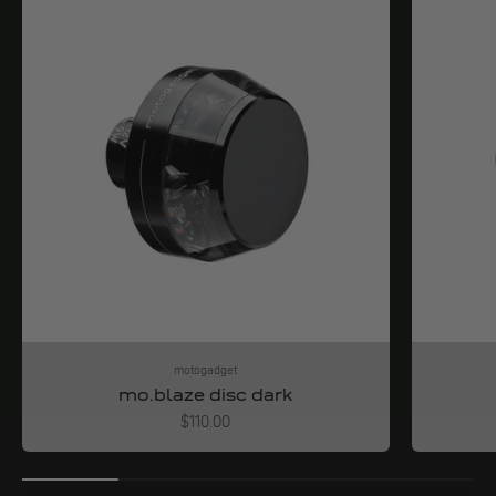
motogadget
mo.blaze disc dark
Angebot
$110.00