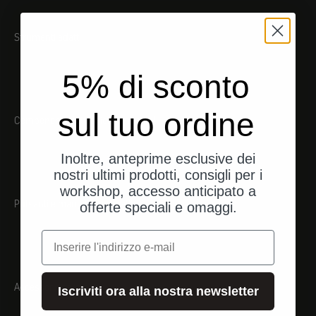
Strumenti adatti
5% di sconto
sul tuo ordine
Componenti elettronici compatibili
Inoltre, anteprime esclusive dei
nostri ultimi prodotti, consigli per i
workshop, accesso anticipato a
Pulsanti e maniglie compatibili
offerte speciali e omaggi.
e-mail
Accessori coordinati
Iscriviti ora alla nostra newsletter