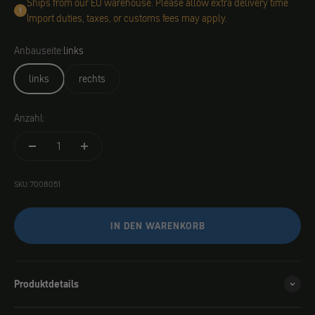
Ships from our EU warehouse. Please allow extra delivery time
Import duties, taxes, or customs fees may apply.
Anbauseite:
links
links
rechts
Anzahl:
SKU: 7008051
IN DEN WARENKORB
Produktdetails