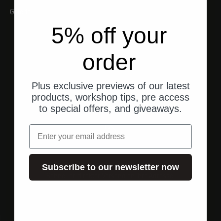
Galerie
5% off your
order
Plus exclusive previews of our latest
products, workshop tips, pre access
to special offers, and giveaways.
Email
Versand aus den USA
Subscribe to our newsletter now
Schneller, direkter Versand an Ihre Adresse.