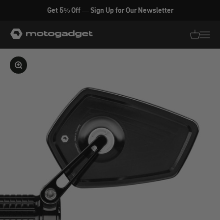
Zum Inhalt springen
Get 5% Off — Sign Up for Our Newsletter
motogadget GmbH
Translati
Transl
Bild vergrößern