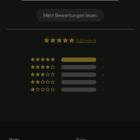
besser. Das Spiegelbild ist deutlich, sauber und
klar. Der Flip ist beim rangieren in der Garage
Mehr Bewertungen lesen
echt praktisch, einfach eingeklappt und kein
anstoßen mehr.
5.00 von 5
Basierend auf 1 Bewertung
1
0
0
0
0
Parts
Gear