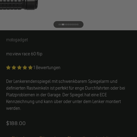
Gehe zu Element 1
Gehe zu Element 2
Gehe zu Element 3
Gehe zu Element 4
Gehe zu Element 5
Gehe zu Element 6
Gehe zu Element 7
Gehe zu Element 8
Gehe zu Element 9
Gehe zu Element 10
Gehe zu Element 11
motogadget
motogadget
mo.view race 60 flip
1 Bewertungen
Der Lenkerendenspiegel mit schwenkbarem Spiegelarm und
definierten Rastwinkeln ist perfekt für enge Durchfahrten oder bei
Platzproblemen in der Garage. Der Spiegel hat eine ECE
Kennzeichnung und kann über oder unter dem Lenker montiert
werden.
Angebot
$188.00