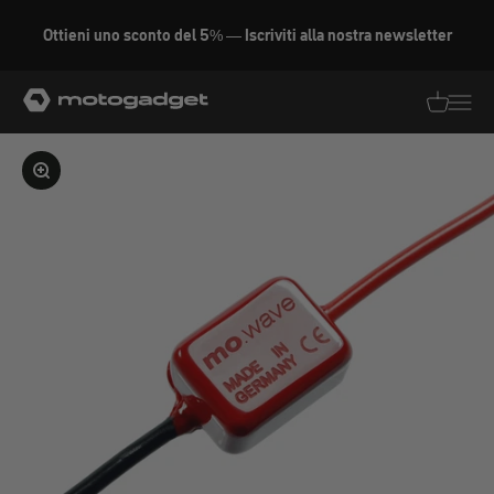
Vai al contenuto
Ottieni uno sconto del 5% — Iscriviti alla nostra newsletter
motogadget GmbH
Traduzion
Traduz
Ingrandire l'immagine