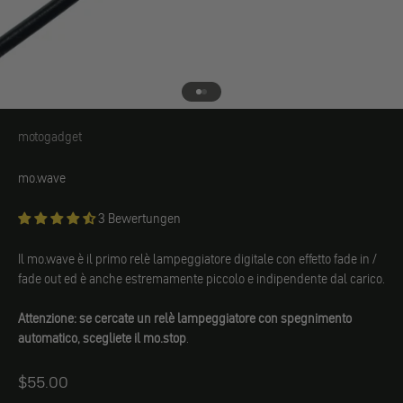
Vai all'elemento 1
Vai all'elemento 2
motogadget
motogadget
mo.wave
3 Bewertungen
Il mo.wave è il primo relè lampeggiatore digitale con effetto fade in /
fade out ed è anche estremamente piccolo e indipendente dal carico.
Attenzione: se cercate un relè lampeggiatore con spegnimento
automatico, scegliete il mo.stop
.
Angebot
$55.00