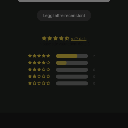
Leggi altre recensioni
4.67 da 5
In base alle valutazioni della 3
2
1
0
0
0