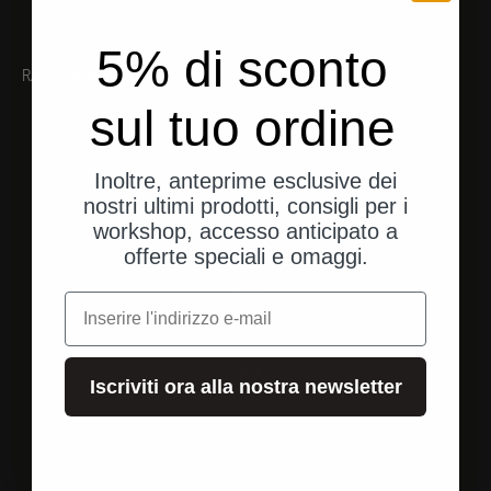
5% di sconto
RACCOMANDAZIONI
sul tuo ordine
Inoltre, anteprime esclusive dei
nostri ultimi prodotti, consigli per i
workshop, accesso anticipato a
offerte speciali e omaggi.
e-mail
Spedizione dagli Stati Uniti
Iscriviti ora alla nostra newsletter
Spedizione rapida e diretta al tuo indirizzo.