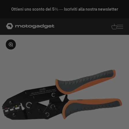
Vai al contenuto
Ottieni uno sconto del 5% — Iscriviti alla nostra newsletter
motogadget GmbH
Traduzion
Traduz
Ingrandire l'immagine