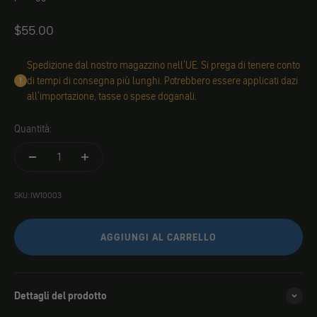
Angebot
$55.00
Spedizione dal nostro magazzino nell'UE. Si prega di tenere conto
di tempi di consegna più lunghi. Potrebbero essere applicati dazi
all'importazione, tasse o spese doganali.
Quantità:
SKU: IW10003
AGGIUNGI AL CARRELLO
Dettagli del prodotto