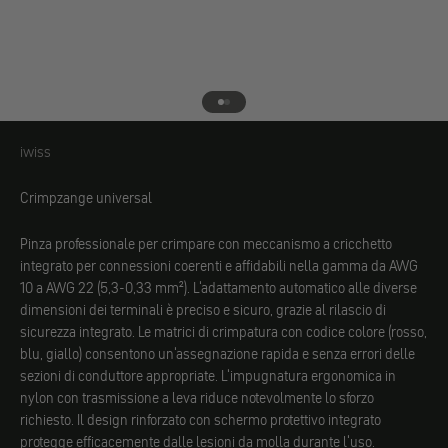
Vai all'elemento 1
Vai all'elemento 2
iwiss
iwiss
Crimpzange universal
Pinza professionale per crimpare con meccanismo a cricchetto
integrato per connessioni coerenti e affidabili nella gamma da AWG
10 a AWG 22 (5,3-0,33 mm²). L'adattamento automatico alle diverse
dimensioni dei terminali è preciso e sicuro, grazie al rilascio di
sicurezza integrato. Le matrici di crimpatura con codice colore (rosso,
blu, giallo) consentono un'assegnazione rapida e senza errori delle
sezioni di conduttore appropriate. L'impugnatura ergonomica in
nylon con trasmissione a leva riduce notevolmente lo sforzo
richiesto. Il design rinforzato con schermo protettivo integrato
protegge efficacemente dalle lesioni da molla durante l'uso.