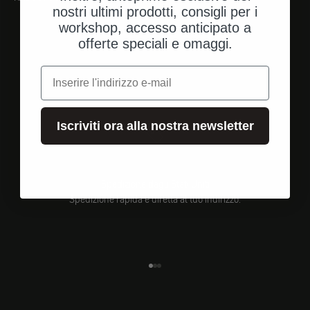
nostri ultimi prodotti, consigli per i
workshop, accesso anticipato a
offerte speciali e omaggi.
e-mail
Iscriviti ora alla nostra newsletter
Spedizione dagli Stati Uniti
Spedizione rapida e diretta al tuo indirizzo.
Vai all'elemento 1
Vai all'elemento 2
Vai all'elemento 3