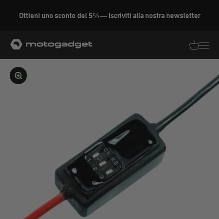
Vai al contenuto
Ottieni uno sconto del 5% — Iscriviti alla nostra newsletter
motogadget GmbH
Traduzion
Traduz
Ingrandire l'immagine