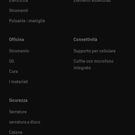
Elettricità
Elementi essenziali
Strumenti
Pulsante / maniglie
Officina
Connettività
Strumento
Supporto per cellulare
Oli
Cuffie con microfono
integrato
Cura
I materiali
Sicurezza
Serrature
serratura a disco
Catene