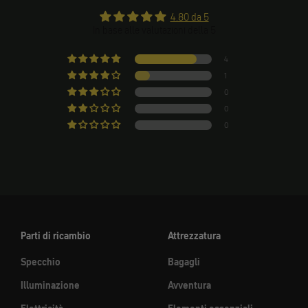
4.80 da 5
In base alle valutazioni della 5
4
1
0
0
0
Parti di ricambio
Attrezzatura
Specchio
Bagagli
Illuminazione
Avventura