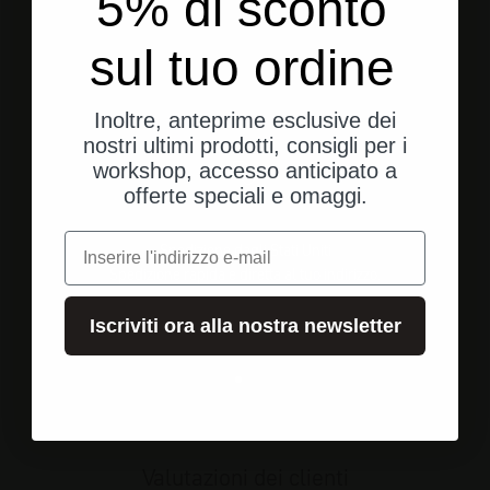
5% di sconto
sul tuo ordine
Inoltre, anteprime esclusive dei
nostri ultimi prodotti, consigli per i
workshop, accesso anticipato a
offerte speciali e omaggi.
e-mail
Spedizione dagli Stati Uniti
Spedizione rapida e diretta al tuo indirizzo.
Iscriviti ora alla nostra newsletter
Vai all'elemento 1
Vai all'elemento 2
Vai all'elemento 3
Valutazioni dei clienti