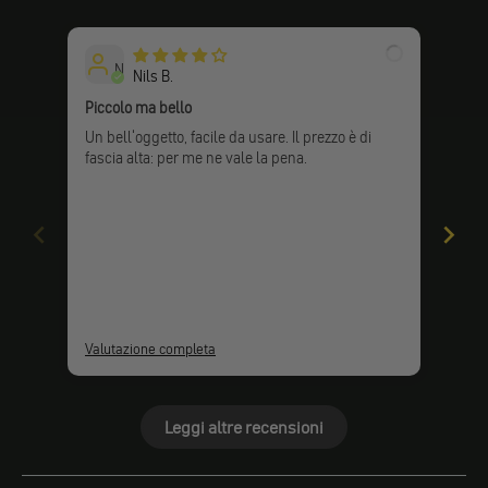
N
Nils B.
Piccolo ma bello
Un'i
M
Un bell'oggetto, facile da usare. Il prezzo è di
Ho i
fascia alta: per me ne vale la pena.
tien
coda
Valutazione completa
Valu
Leggi altre recensioni