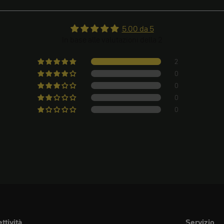
5.00 da 5
In base alle valutazioni della 2
2
0
0
0
0
ttività
Servizio