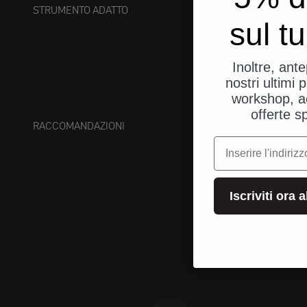
STRUMENTO ADATTO
sul t
Inoltre, ant
nostri ultimi p
workshop, a
offerte s
RACCOMANDAZIONI
e-mail
Iscriviti ora 