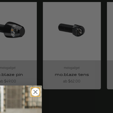
motogadget
motogadget
.blaze pin
mo.blaze tens
Angebot
Angebot
ab $49.00
ab $62.00