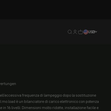
Traduzione mancante: en
Traduzione mancante:
Traduzione mancan
USD
IT
ertungen
dell'eccessiva frequenza di lampeggio dopo la sostituzione
 Il mo.load è un bilanciatore di carico elettronico con potenza
le in 16 livelli. Dimensioni molto ridotte, installazione facile e