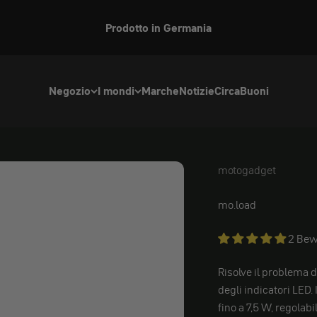
Prodotto in Germania
Negozio
I mondi
Marche
Notizie
Circa
Buoni
motogadget
motogadget
mo.load
2 Bew
Risolve il problema 
degli indicatori LED.
fino a 7,5 W, regolabi