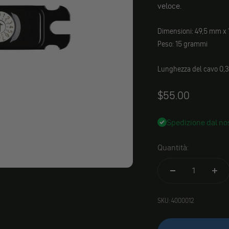
veloce.
Dimensioni: 49,5 mm x
Peso: 15 grammi
Lunghezza del cavo 0,
Angebot
$55.00
Spedizione dal nos
Quantità:
SKU: 4000012