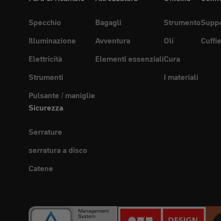
Specchio
Bagagli
Strumento
Suppo
Illuminazione
Avventura
Oli
Cuffi
Elettricità
Elementi essenziali
Cura
Strumenti
I materiali
Pulsante / maniglie
Sicurezza
Serrature
serratura a disco
Catene