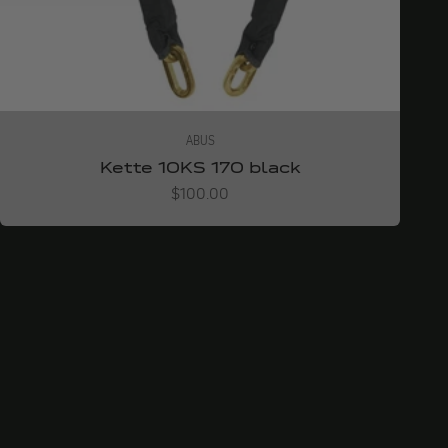
ABUS
Kette 10KS 170 black
Angebot
$100.00