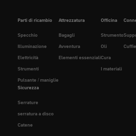
Parti di ricambio
Attrezzatura
Officina
Conne
Specchio
Bagagli
Strumento
Suppo
Illuminazione
Avventura
Oli
Cuffi
Elettricità
Elementi essenziali
Cura
Strumenti
I materiali
Pulsante / maniglie
Sicurezza
Serrature
serratura a disco
Catene