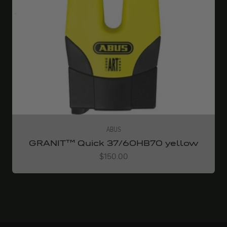
ABUS
GRANIT™ Quick 37/60HB70 yellow
Angebot
$150.00