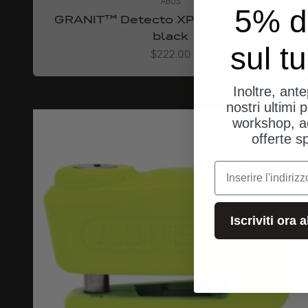
ABUS
5% d
GRANIT™ Detecto XPlus™ 8077 2.0
black
sul t
Angebot
$222.00
Inoltre, ant
nostri ultimi p
workshop, a
spedizioni dalla Germania
offerte s
e-mail
Iscriviti ora 