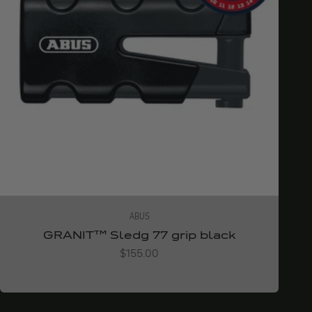
ABUS
GRANIT™ Sledg 77 grip black
Angebot
$155.00