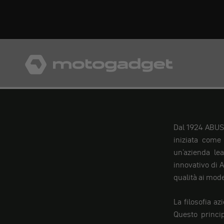
Vai al contenuto
motogadget GmbH
Dal 1924 ABUS 
iniziata come
un'azienda lea
innovativo di A
qualità ai mod
La filosofia a
Questo princi