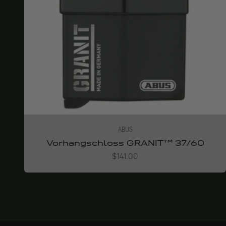
ABUS
Vorhangschloss GRANIT™ 37/60
Angebot
$141.00