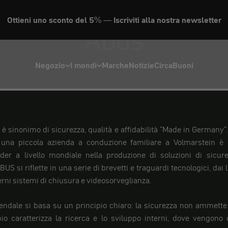
Ottieni uno sconto del 5% — Iscriviti alla nostra newsletter
Abus
Negozio
I mondi
Marche
Notizie
Circa
Buoni
è sinonimo di sicurezza, qualità e affidabilità "Made in Germany".
 una piccola azienda a conduzione familiare a Volmarstein è 
der a livello mondiale nella produzione di soluzioni di sicure
BUS si riflette in una serie di brevetti e traguardi tecnologici, dai l
erni sistemi di chiusura e videosorveglianza.
ziendale si basa su un principio chiaro: la sicurezza non ammet
pio caratterizza la ricerca e lo sviluppo interni, dove vengono