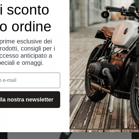
ABUS
i sconto
Detecto 7000 RS1 orange mit Alarm
Angebot
$155.00
uo ordine
eprime esclusive dei
rodotti, consigli per i
ccesso anticipato a
spedizioni dalla Germania
peciali e omaggi.
alla nostra newsletter