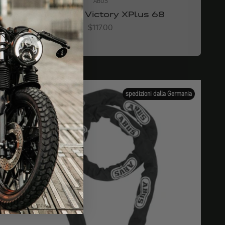
ABUS
GRANIT™ Victory XPlus 68
Angebot
$117.00
spedizioni dalla Germania