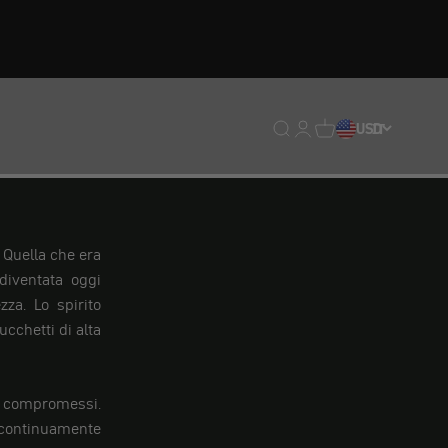
Traduzione mancante: en
Traduzione mancante:
Traduzione mancan
USD
IT
 Quella che era
diventata oggi
zza. Lo spirito
ucchetti di alta
te compromessi.
 continuamente