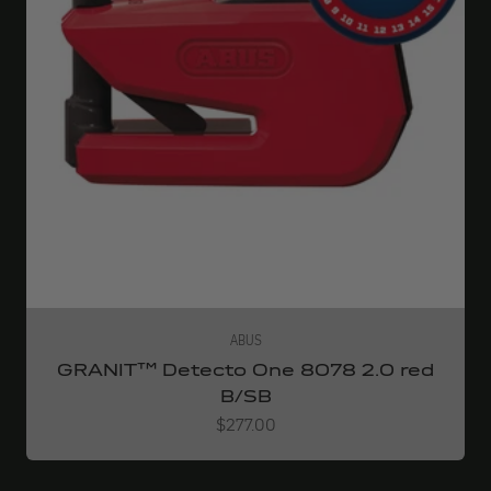
ABUS
GRANIT™ Detecto One 8078 2.0 red
B/SB
Angebot
$277.00