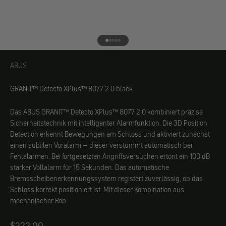
Gehe zu Element 1
Gehe zu Element 2
Gehe zu Element 3
Gehe zu Element 4
Gehe zu Element 5
ABUS
ABUS
GRANIT™ Detecto XPlus™ 8077 2.0 black
Das ABUS GRANIT™ Detecto XPlus™ 8077 2.0 kombiniert präzise
Sicherheitstechnik mit intelligenter Alarmfunktion. Die 3D Position
Detection erkennt Bewegungen am Schloss und aktiviert zunächst
einen subtilen Voralarm – dieser verstummt automatisch bei
Fehlalarmen. Bei fortgesetzten Angriffsversuchen ertönt ein 100 dB
starker Vollalarm für 15 Sekunden. Das automatische
Bremsscheibenerkennungssystem registert zuverlässig, ob das
Schloss korrekt positioniert ist. Mit dieser Kombination aus
mechanischer Rob
Angebot
$222.00