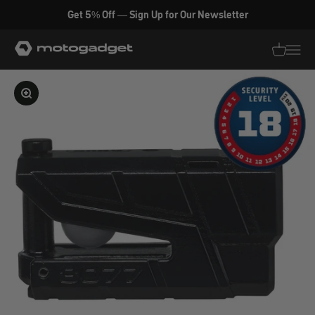
Zum Inhalt springen
Get 5% Off — Sign Up for Our Newsletter
motogadget GmbH
Translati
Transl
Bild vergrößern