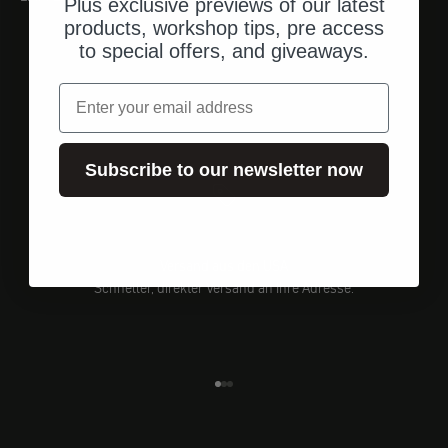
Plus exclusive previews of our latest
products, workshop tips, pre access
to special offers, and giveaways.
Email
Subscribe to our newsletter now
Versand aus den USA
Schneller, direkter Versand an Ihre Adresse.
Gehe zu Element 1
Gehe zu Element 2
Gehe zu Element 3