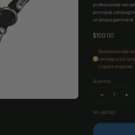
professionale nel se
principali compagnie
un'ampia gamma di c
Angebot
$100.00
Spedizione dal nos
consegna più lungh
o spese doganali.
Quantità:
SKU: ABU1003