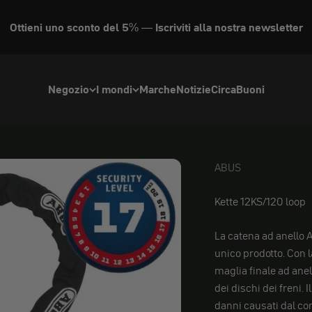
Ottieni uno sconto del 5% — Iscriviti alla nostra newsletter
Negozio
I mondi
Marche
Notizie
Circa
Buoni
ABUS
ABUS
Kette 12KS/120 loop
La catena ad anello 
unico prodotto. Con 
maglia finale ad anel
dei dischi dei freni. 
danni causati dal con