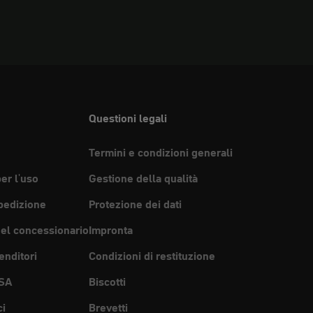
Questioni legali
Termini e condizioni generali
per l'uso
Gestione della qualità
pedizione
Protezione dei dati
del concessionario
Impronta
enditori
Condizioni di restituzione
SA
Biscotti
ci
Brevetti