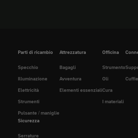
Parti di ricambio
Attrezzatura
Officina
Conne
Specchio
Bagagli
Strumento
Suppo
Illuminazione
Avventura
Oli
Cuffi
Elettricità
Elementi essenziali
Cura
Strumenti
I materiali
Pulsante / maniglie
Sicurezza
Serrature