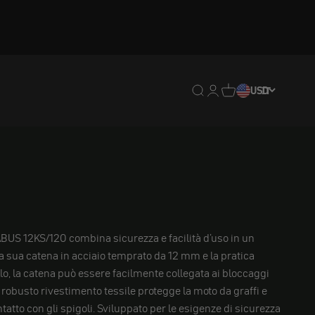
Traduzione mancante: en
Traduzione mancante:
Traduzione mancan
USD
IT
ABUS 12KS/120 combina sicurezza e facilità d'uso in un
la sua catena in acciaio temprato da 12 mm e la pratica
lo, la catena può essere facilmente collegata ai bloccaggi
Il robusto rivestimento tessile protegge la moto da graffi e
tatto con gli spigoli. Sviluppato per le esigenze di sicurezza