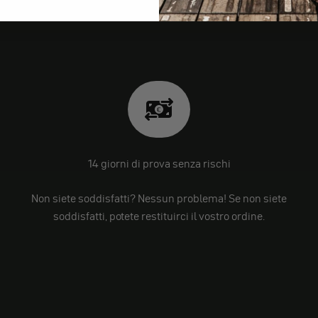
14 giorni di prova senza rischi
Non siete soddisfatti? Nessun problema! Se non siete
soddisfatti, potete restituirci il vostro ordine.