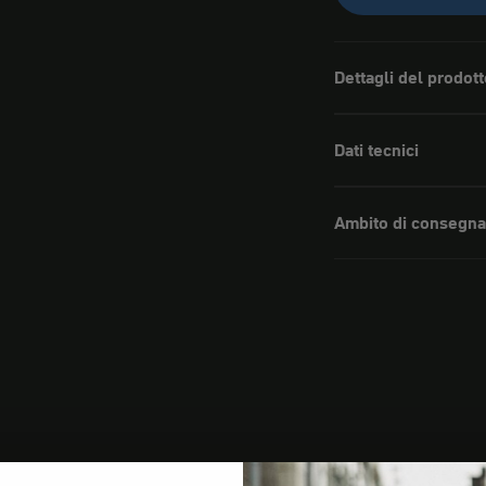
Dettagli del prodott
Dati tecnici
Ambito di consegna