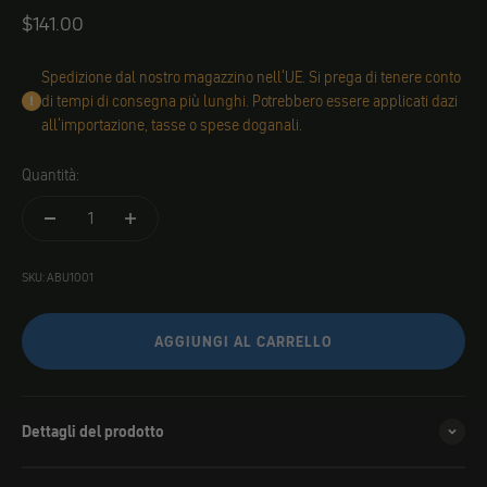
Angebot
$141.00
Spedizione dal nostro magazzino nell'UE. Si prega di tenere conto
di tempi di consegna più lunghi. Potrebbero essere applicati dazi
all'importazione, tasse o spese doganali.
Quantità:
SKU: ABU1001
AGGIUNGI AL CARRELLO
Dettagli del prodotto