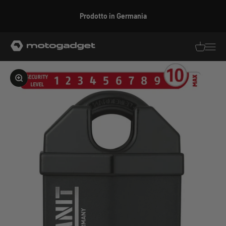
Vai al contenuto
Prodotto in Germania
motogadget GmbH
Traduzion
Traduz
Ingrandire l'immagine