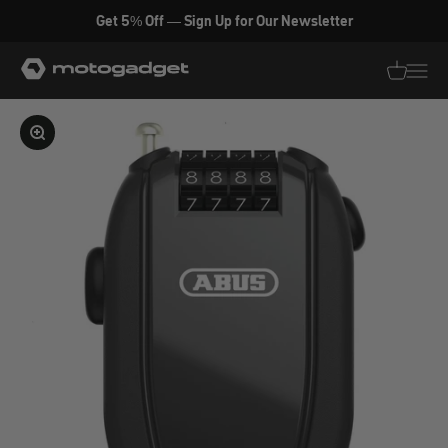
Zum Inhalt springen
Get 5% Off — Sign Up for Our Newsletter
motogadget GmbH
Translati
Transl
Bild vergrößern