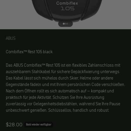
Gehe zu Element 1
Gehe zu Element 2
Gehe zu Element 3
ABUS
ABUS
Combiflex™ Rest 105 black
Das ABUS Combiflex™ Rest 105 ist ein flexibles Zahlenschloss mit
ausziehbarem Stahlkabel für sichere Gepäckfixierung unterwegs.
Das Kabel lässt sich mühelos durch Skier, Helme oder andere
Gegenstände fädeln und mit Ihrem persönlichen Code verschließen.
Nach dem Öffnen rollt es sich automatisch auf – kompakt und
praktisch für jede Aktivität. Schützen Sie Ihre Ausrüstung
zuverlässig vor Gelegenheitsdiebstählen, während Sie Ihre Pause
unbeschwert genießen. Schlüssellos, handlich und robust.
Angebot
$28.00
Bald wieder verfügbar