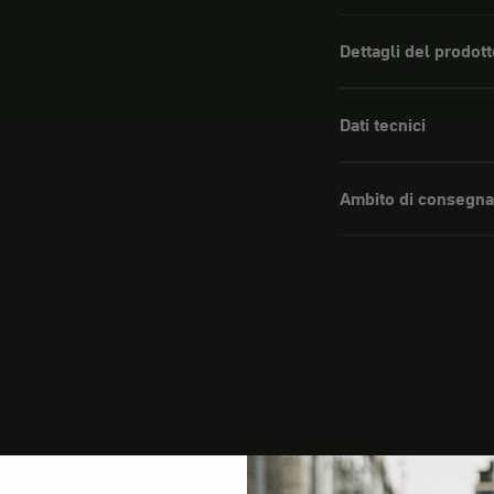
Dettagli del prodott
Dati tecnici
Ambito di consegna