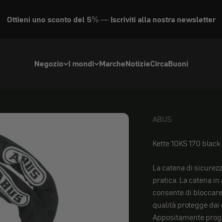
Ottieni uno sconto del 5% — Iscriviti alla nostra newsletter
Negozio
I mondi
Marche
Notizie
Circa
Buoni
ABUS
ABUS
Kette 10KS 170 black
La catena di sicure
pratica. La catena i
consente di bloccare 
qualità protegge dai d
Appositamente proget