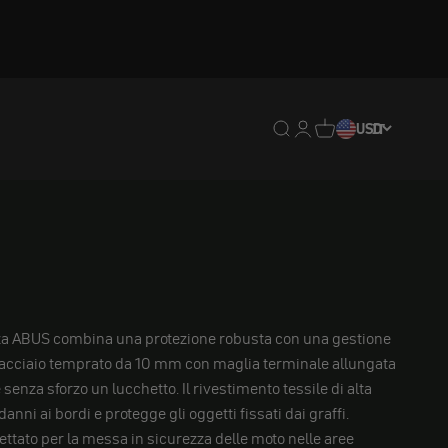
Traduzione mancante: en
Traduzione mancante:
Traduzione mancan
USD
IT
zza ABUS combina una protezione robusta con una gestione
n acciaio temprato da 10 mm con maglia terminale allungata
senza sforzo un lucchetto. Il rivestimento tessile di alta
anni ai bordi e protegge gli oggetti fissati dai graffi.
tato per la messa in sicurezza delle moto nelle aree