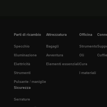
Parti di ricambio
Attrezzatura
Officina
Conne
Specchio
Bagagli
Strumento
Suppo
Illuminazione
Avventura
Oli
Cuffi
Elettricità
Elementi essenziali
Cura
Strumenti
I materiali
Pulsante / maniglie
Sicurezza
Serrature