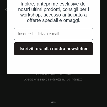
Inoltre, anteprime esclusive dei
nostri ultimi prodotti, consigli per i
RACCOMANDAZIONI
workshop, accesso anticipato a
offerte speciali e omaggi.
e-mail
Iscriviti ora alla nostra newsletter
Spedizione dagli Stati Uniti
Spedizione rapida e diretta al tuo indirizzo.
Vai all'elemento 1
Vai all'elemento 2
Vai all'elemento 3