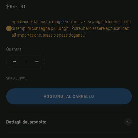
Angebot
$155.00
Spedizione dal nostro magazzino nell'UE. Si prega di tenere conto
di tempi di consegna più lunghi. Potrebbero essere applicati dazi
all'importazione, tasse o spese doganali.
Quantità:
SKU: ABU1005
AGGIUNGI AL CARRELLO
Dettagli del prodotto