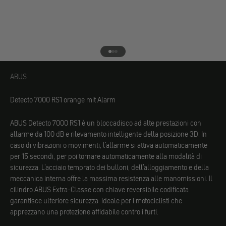
Vai all'elemento 1
Vai all'elemento 2
Vai all'elemento 3
ABUS
ABUS
Detecto 7000 RS1 orange mit Alarm
ABUS Detecto 7000 RS1 è un bloccadisco ad alte prestazioni con
allarme da 100 dB e rilevamento intelligente della posizione 3D. In
caso di vibrazioni o movimenti, l'allarme si attiva automaticamente
per 15 secondi, per poi tornare automaticamente alla modalità di
sicurezza. L'acciaio temprato dei bulloni, dell'alloggiamento e della
meccanica interna offre la massima resistenza alle manomissioni. Il
cilindro ABUS Extra-Classe con chiave reversibile codificata
garantisce ulteriore sicurezza. Ideale per i motociclisti che
apprezzano una protezione affidabile contro i furti.