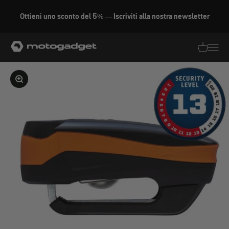
Vai al contenuto
Ottieni uno sconto del 5% — Iscriviti alla nostra newsletter
motogadget GmbH
Traduzion
Traduz
Ingrandire l'immagine