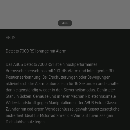
Gehe zu Element 1
Gehe zu Element 2
Gehe zu Element 3
ABUS
ABUS
Detecto 7000 RS1 orange mit Alarm
Das ABUS Detecto 7000 RS1 ist ein hochperformantes
Bremsscheibenschloss mit 100-dB-Alarm und intelligenter 3D-
Positionserkennung. Bei Erschütterungen oder Bewegungen
aktiviert sich der Alarm automatisch für 15 Sekunden und schaltet
dann eigenständig wieder in den Sicherheitsmodus. Gehärteter
Stahl in Bolzen, Gehäuse und innerer Mechanik bietet maximale
Widerstandskraft gegen Manipulationen. Der ABUS Extra-Classe
Zylinder mit codiertem Wendeschlüssel gewährleistet zusätzliche
Sicherheit. Ideal für Motorradfahrer, die Wert auf zuverlässigen
Diebstahlschutz legen.