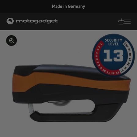
Zum Inhalt springen
Made in Germany
motogadget GmbH
Translati
Transl
Bild vergrößern