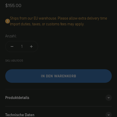
Angebot
$155.00
Ships from our EU warehouse. Please allow extra delivery time
Import duties, taxes, or customs fees may apply.
Anzahl:
SKU: ABU1005
IN DEN WARENKORB
Produktdetails
Technische Daten