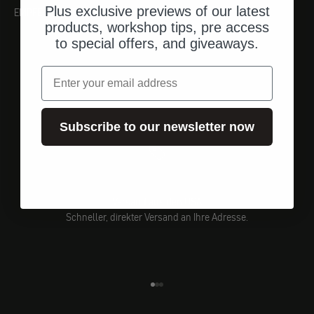
Plus exclusive previews of our latest
EMPFEHLUNGEN
products, workshop tips, pre access
to special offers, and giveaways.
Email
Subscribe to our newsletter now
Versand aus den USA
Schneller, direkter Versand an Ihre Adresse.
Gehe zu Element 1
Gehe zu Element 2
Gehe zu Element 3