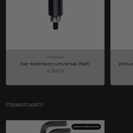
motogadget
bar extension universal (Set)
prolu
Angebot
ab $66.00
STRUMENTO ADATTO
spedizioni dalla Germania