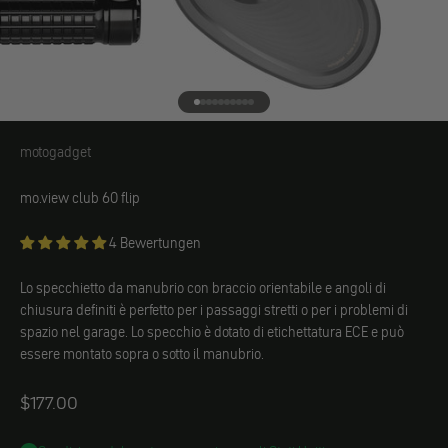
Vai all'elemento 1
Vai all'elemento 2
Vai all'elemento 3
Vai all'elemento 4
Vai all'elemento 5
Vai all'elemento 6
Vai all'elemento 7
Vai all'elemento 8
Vai all'elemento 9
Vai all'elemento 10
motogadget
motogadget
mo.view club 60 flip
4 Bewertungen
Lo specchietto da manubrio con braccio orientabile e angoli di
chiusura definiti è perfetto per i passaggi stretti o per i problemi di
spazio nel garage. Lo specchio è dotato di etichettatura ECE e può
essere montato sopra o sotto il manubrio.
Angebot
$177.00