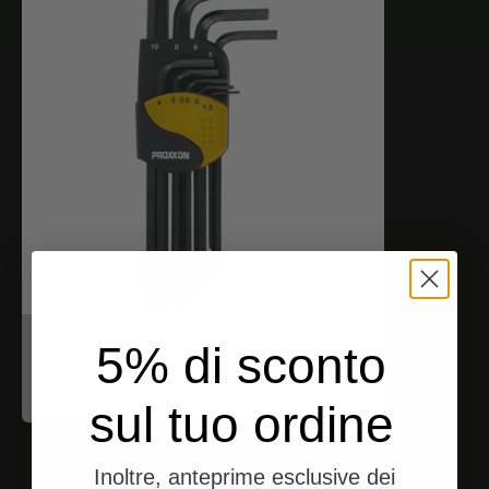
Proxxon
5% di sconto
Inbusschlüssel (HX)
Angebot
$17.00
sul tuo ordine
Inoltre, anteprime esclusive dei