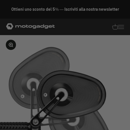
Vai al contenuto
Ottieni uno sconto del 5% — Iscriviti alla nostra newsletter
motogadget GmbH
Traduzion
Traduz
Ingrandire l'immagine