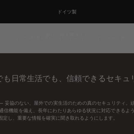
セキュリティ
当社の米国ストアへようこそ
乗り心地を確保する
ショップ
世界
ブランド
ニュース
について
クーポン券
でも日常生活でも、信頼できるセキュ
– 妥協のない、屋外での実生活のための真のセキュリティ。
通信機能を備え、長年にわたりあらゆる状況に対応できるよ
固定し、重要な情報を確実に聞き取れるようにします。