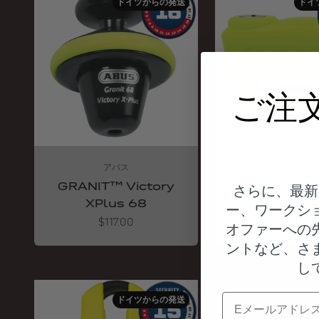
ドイツからの発送
ドイ
ご注
アバス
アバス
GRANIT™ Victory
Trigger Ala
さらに、最新
XPlus 68
2.0
ー、ワークシ
Angebot
Angebot
$117.00
$78.00
オファーへの
ントなど、さ
し
電子メール
ドイツからの発送