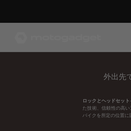
コンテンツへスキップ
モトガジェット社
外出先
ロックとヘッドセット
た技術、信頼性の高い
バイクを所定の位置に