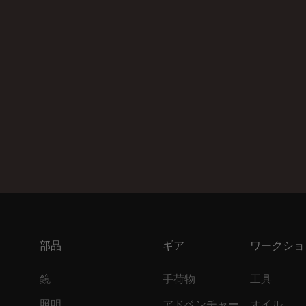
部品
ギア
ワークショ
鏡
手荷物
工具
照明
アドベンチャー
オイル