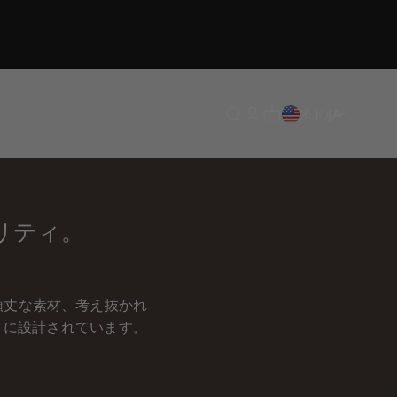
翻訳がありません: en.header.g
翻訳がありません: en.heade
翻訳がありません: en.hea
米ドル
JA
リティ。
頑丈な素材、考え抜かれ
うに設計されています。