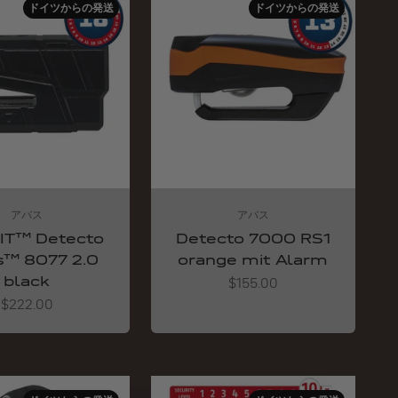
ドイツからの発送
ドイツからの発送
アバス
アバス
IT™ Detecto
Detecto 7000 RS1
s™ 8077 2.0
orange mit Alarm
black
Angebot
$155.00
Angebot
$222.00