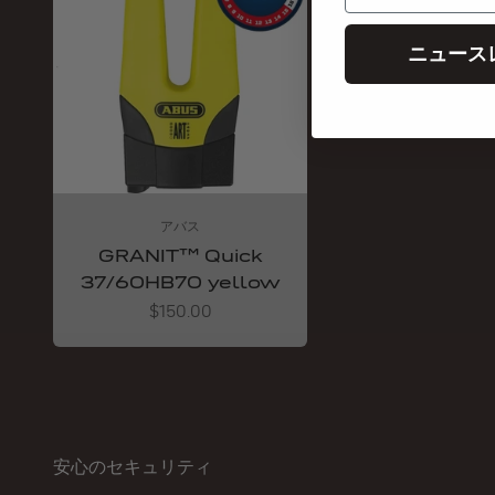
ニュース
アバス
GRANIT™ Quick
37/60HB70 yellow
Angebot
$150.00
安心のセキュリティ