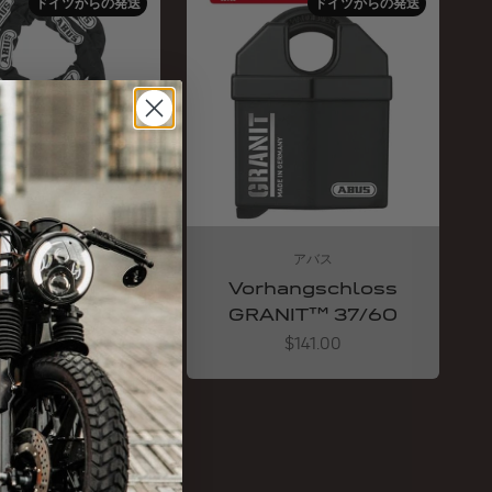
ドイツからの発送
ドイツからの発送
アバス
アバス
e 10KS 170
Vorhangschloss
black
GRANIT™ 37/60
Angebot
Angebot
$100.00
$141.00