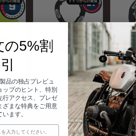
ツからの発送
ドイツからの発送
文の5%割
引
アバス
rm 370
Kette 12KS/120
Kett
製品の独占プレビュ
loop
ョップのヒント、特別
Angebot
$100.00
先行アクセス、プレゼ
まざまな特典をご用意
ています。