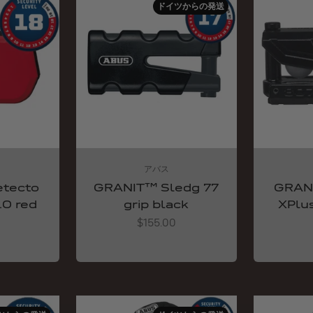
ドイツからの発送
アバス
tecto
GRANIT™ Sledg 77
GRAN
.0 red
grip black
XPlu
Angebot
$155.00