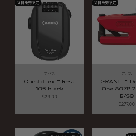
近日発売予定
近日発売予定
アバス
アバス
Combiflex™ Rest
GRANIT™ De
105 black
One 8078 2
B/SB
Angebot
$28.00
Angebot
$277.00