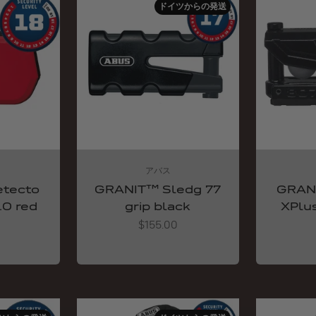
ドイツからの発送
アバス
tecto
GRANIT™ Sledg 77
GRAN
.0 red
grip black
XPlu
Angebot
$155.00