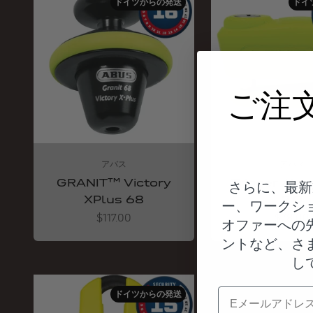
ドイツからの発送
ドイ
ご注
アバス
アバス
GRANIT™ Victory
Trigger Ala
さらに、最新
XPlus 68
2.0
ー、ワークシ
Angebot
Angebot
$117.00
$78.00
オファーへの
ントなど、さ
し
電子メール
ドイツからの発送