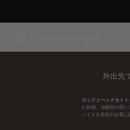
コンテンツへスキップ
モトガジェット社
外出先
ロックとヘッドセット
た技術、信頼性の高い
バイクを所定の位置に