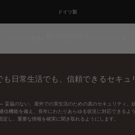
セキュリティ
ドイツ製
乗り心地を確保する
ショップ
世界
ブランド
ニュース
について
クーポン券
でも日常生活でも、信頼できるセキュ
– 妥協のない、屋外での実生活のための真のセキュリティ。
通信機能を備え、長年にわたりあらゆる状況に対応できるよ
固定し、重要な情報を確実に聞き取れるようにします。