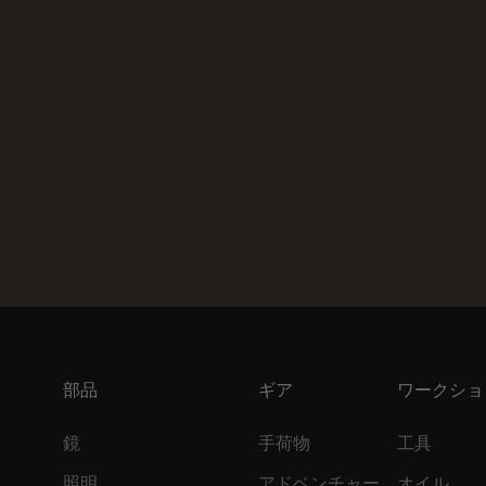
部品
ギア
ワークショ
鏡
手荷物
工具
照明
アドベンチャー
オイル