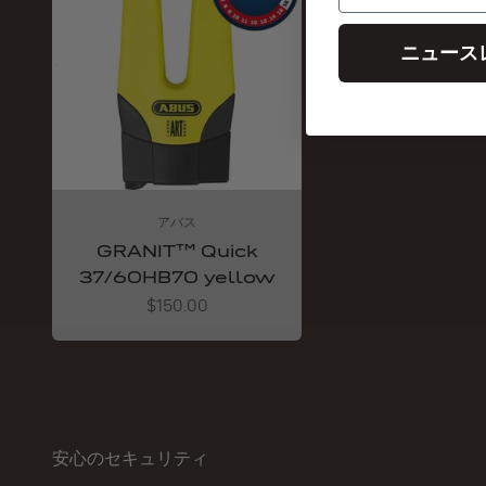
ニュース
アバス
GRANIT™ Quick
37/60HB70 yellow
Angebot
$150.00
安心のセキュリティ