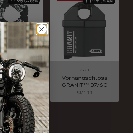
ドイツからの発送
ドイツからの発送
アバス
アバス
e 10KS 170
Vorhangschloss
black
GRANIT™ 37/60
Angebot
Angebot
$100.00
$141.00