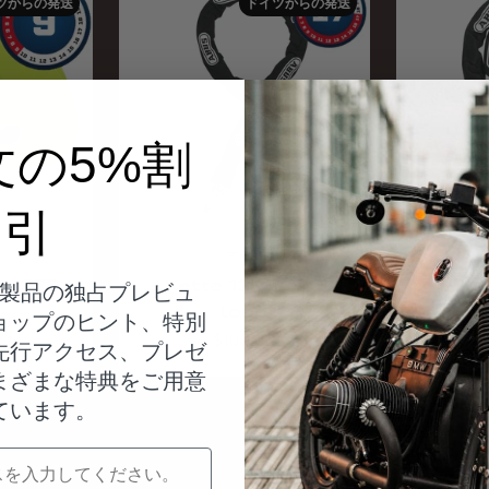
ツからの発送
ドイツからの発送
文の5%割
引
アバス
rm 370
Kette 12KS/120
Kett
製品の独占プレビュ
loop
ョップのヒント、特別
Angebot
$100.00
先行アクセス、プレゼ
まざまな特典をご用意
ています。