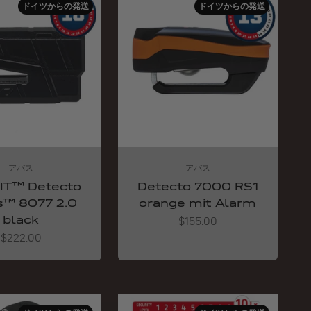
ドイツからの発送
ドイツからの発送
アバス
アバス
IT™ Detecto
Detecto 7000 RS1
s™ 8077 2.0
orange mit Alarm
black
Angebot
$155.00
Angebot
$222.00