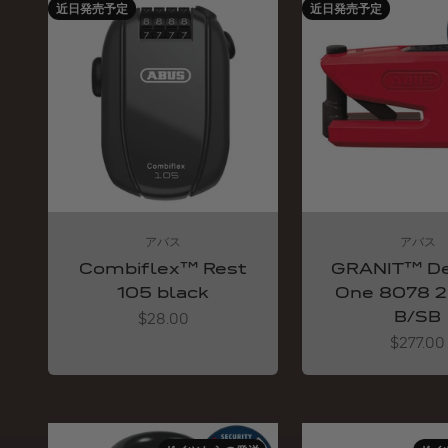
近日発売予定
近日発売予定
アバス
アバス
Combiflex™ Rest
GRANIT™ De
105 black
One 8078 2
B/SB
Angebot
$28.00
Angebot
$277.00