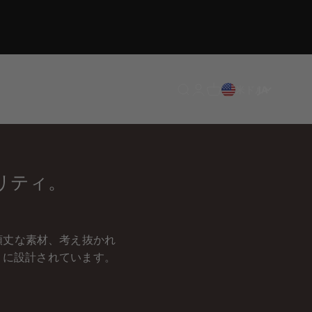
翻訳がありません: en.header.g
翻訳がありません: en.heade
翻訳がありません: en.hea
米ドル
JA
リティ。
頑丈な素材、考え抜かれ
うに設計されています。