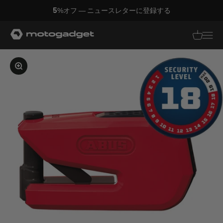
コンテンツへスキップ
5%オフ — ニュースレターに登録する
モトガジェット社
翻訳がありませ
翻訳があり
画像を拡大する