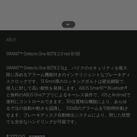
エレメント1へ
エレメント2へ
ABUS
ABUS
GRANIT™ Detecto One 8078 2.0 red B/SB
GRANIT™ Detecto One 8078 2.0は、バイクのセキュリティを最大
限に高めるアラーム機能付きのインテリジェントなブレーキディ
スクロックです。13.5mm厚のロッキングボルトは硬化鋼製で、
侵入に対して高い耐性を発揮します。ABUS SmartX™ Bluetooth®
と無料のABUS Oneアプリによるキーレス操作で、iOSとAndroidで
便利にコントロールできます。3D位置検出機能により、あらゆ
る寸法の振動や動きを認識し、100dBのアラームを15秒間作動さ
せます。ブレーキディスク自動検出システムにより、閉じた状態
でも安全なハンドリングが可能です。
Angebot
$277.00
近日発売予定