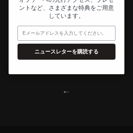
ントなど、さまざまな特典をご用意
しています。
電子メール
ニュースレターを購読する
米国からの発送
お客様の住所へ、より迅速かつ直接お届けします。
エレメント1へ
エレメント2へ
エレメント3へ