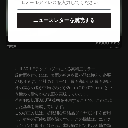
ニュースレターを購読する
ULTRACUT®テクノロジーによる高精度ミラー
反射面を作るには、表面の粗さを最小限に抑える必要
があります。当社のミラーは、最も高い山と最も深い
谷の高さの差が平均でわずか2nm（0.00002mm）とい
う極めて滑らかな表面を実現しています。
革新的な
ULTRACUT®
技術を
使用することで、この卓越
した基準を達成しています。
この加工方法は、超微細な単結晶ダイヤモンドを使用
し、材料の正確な層を除去する。この機械は、エアク
ッションに取り付けられた非接触スピンドルと軸で動