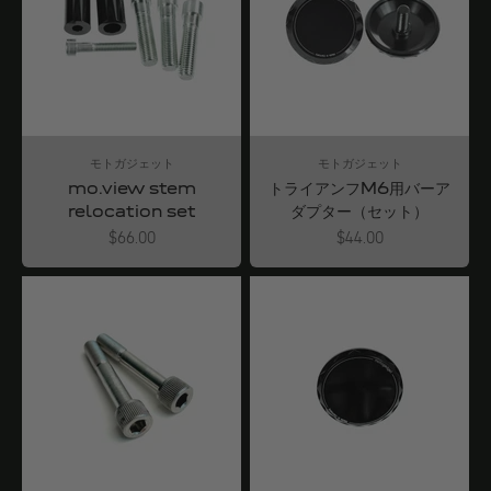
モトガジェット
モトガジェット
mo.view stem
トライアンフM6用バーア
relocation set
ダプター（セット）
Angebot
Angebot
$66.00
$44.00