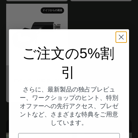
ドイツからの発送
ご注文の5%割
引
モトガジェット
mo.view flip pivot
clamp
さらに、最新製品の独占プレビュ
Angebot
$66.00
ー、ワークショップのヒント、特別
オファーへの先行アクセス、プレゼ
ントなど、さまざまな特典をご用意
しています。
電子メール