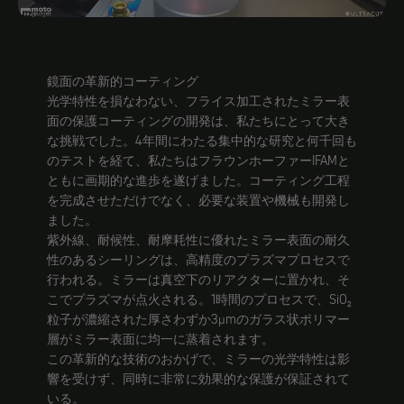
鏡面の革新的コーティング
光学特性を損なわない、フライス加工されたミラー表
面の保護コーティングの開発は、私たちにとって大き
な挑戦でした。4年間にわたる集中的な研究と何千回も
のテストを経て、私たちはフラウンホーファーIFAMと
ともに画期的な進歩を遂げました。コーティング工程
を完成させただけでなく、必要な装置や機械も開発し
ました。
紫外線、耐候性、耐摩耗性に優れたミラー表面の耐久
性のあるシーリングは、高精度のプラズマプロセスで
行われる。ミラーは真空下のリアクターに置かれ、そ
こでプラズマが点火される。1時間のプロセスで、SiO₂
粒子が濃縮された厚さわずか3µmのガラス状ポリマー
層がミラー表面に均一に蒸着されます。
この革新的な技術のおかげで、ミラーの光学特性は影
響を受けず、同時に非常に効果的な保護が保証されて
いる。