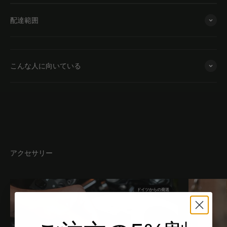
配達範囲
こんな人に向いている
アクセサリー
ドイツからの発送