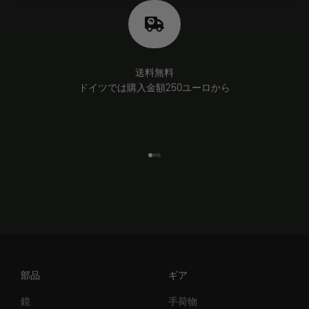
送料無料
ドイツでは購入金額250ユーロから
エレメント1へ
エレメント2へ
エレメント3へ
部品
ギア
鏡
手荷物