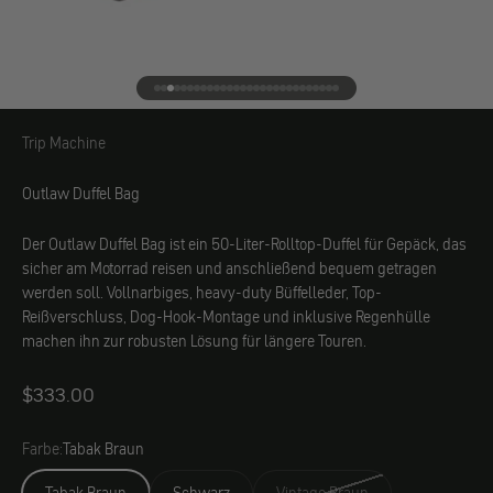
Gehe zu Element 1
Gehe zu Element 2
Gehe zu Element 3
Gehe zu Element 4
Gehe zu Element 5
Gehe zu Element 6
Gehe zu Element 7
Gehe zu Element 8
Gehe zu Element 9
Gehe zu Element 10
Gehe zu Element 11
Gehe zu Element 12
Gehe zu Element 13
Gehe zu Element 14
Gehe zu Element 15
Gehe zu Element 16
Gehe zu Element 17
Gehe zu Element 18
Gehe zu Element 19
Gehe zu Element 20
Gehe zu Element 21
Gehe zu Element 22
Gehe zu Element 23
Gehe zu Element 24
Gehe zu Element 25
Gehe zu Element 26
Gehe zu Element 27
Gehe zu Element 28
Trip Machine
Trip Machine
Outlaw Duffel Bag
Der Outlaw Duffel Bag ist ein 50-Liter-Rolltop-Duffel für Gepäck, das
sicher am Motorrad reisen und anschließend bequem getragen
werden soll. Vollnarbiges, heavy-duty Büffelleder, Top-
Reißverschluss, Dog-Hook-Montage und inklusive Regenhülle
machen ihn zur robusten Lösung für längere Touren.
Angebot
$333.00
Farbe:
Tabak Braun