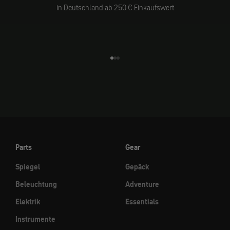
in Deutschland ab 250 € Einkaufswert
Gehe zu Element 1
Gehe zu Element 2
Gehe zu Element 3
Parts
Gear
Spiegel
Gepäck
Beleuchtung
Adventure
Elektrik
Essentials
Instrumente