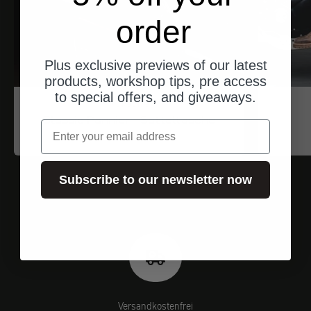
order
Plus exclusive previews of our latest
products, workshop tips, pre access
to special offers, and giveaways.
Trip Machine
Classic Pannier - Satteltasche
Email
Angebot
$177.00
Subscribe to our newsletter now
Versandkostenfrei