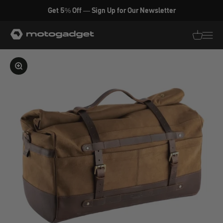
Zum Inhalt springen
Get 5% Off — Sign Up for Our Newsletter
motogadget GmbH
Translati
Transl
Bild vergrößern