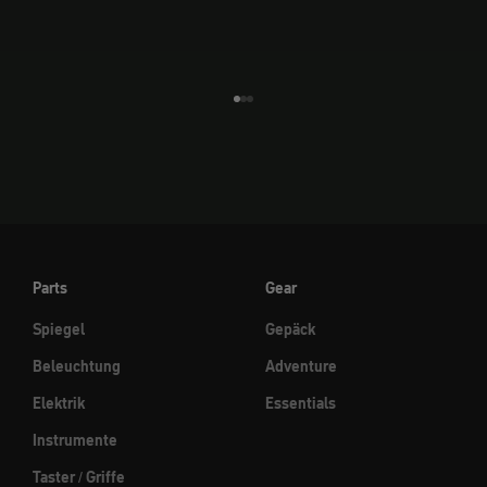
Gehe zu Element 1
Gehe zu Element 2
Gehe zu Element 3
Parts
Gear
Spiegel
Gepäck
Beleuchtung
Adventure
Elektrik
Essentials
Instrumente
Taster / Griffe