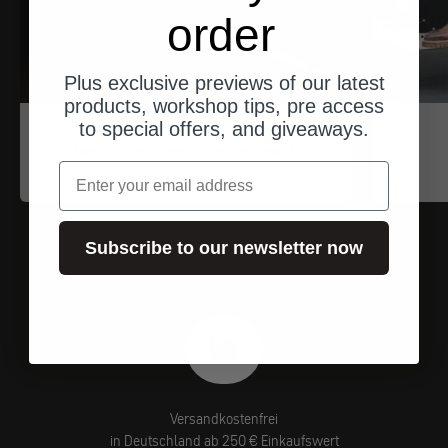
order
Plus exclusive previews of our latest
products, workshop tips, pre access
to special offers, and giveaways.
Trip Machine
Classic Pannier - Satteltasche
Email
Angebot
$177.00
Subscribe to our newsletter now
Versandkostenfrei
in Deutschland ab 250 € Einkaufswert