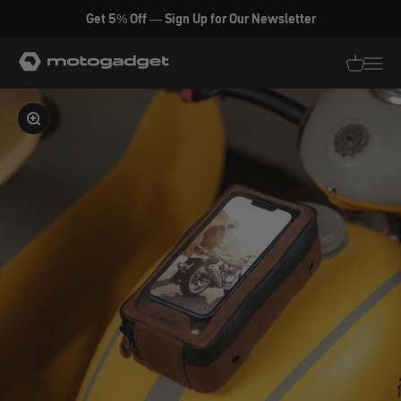
Zum Inhalt springen
Get 5% Off — Sign Up for Our Newsletter
motogadget GmbH
Translati
Transl
Bild vergrößern