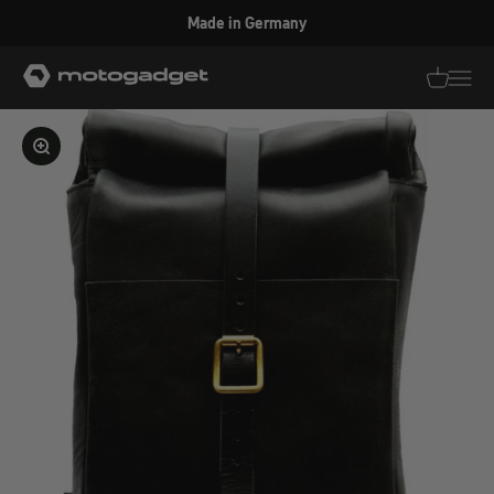
Zum Inhalt springen
Made in Germany
motogadget GmbH
Translati
Transl
Bild vergrößern