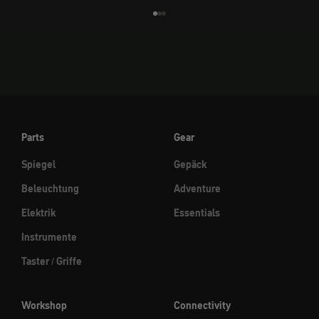
Gehe zu Element 1
Gehe zu Element 2
Gehe zu Element 3
Parts
Gear
Spiegel
Gepäck
Beleuchtung
Adventure
Elektrik
Essentials
Instrumente
Taster / Griffe
Workshop
Connectivity