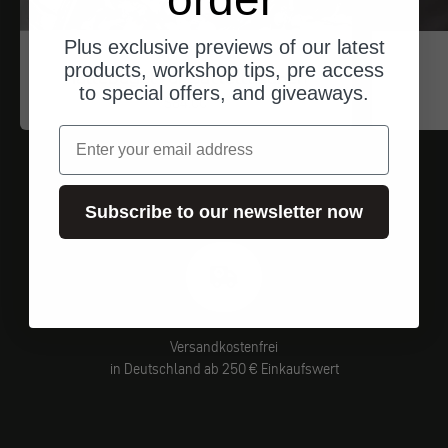
Plus exclusive previews of our latest
Trip Machine
products, workshop tips, pre access
Haltebügel für Satteltaschen
to special offers, and giveaways.
Angebot
$84.00
Email
Subscribe to our newsletter now
Versandkostenfrei
in Deutschland ab 250 € Einkaufswert