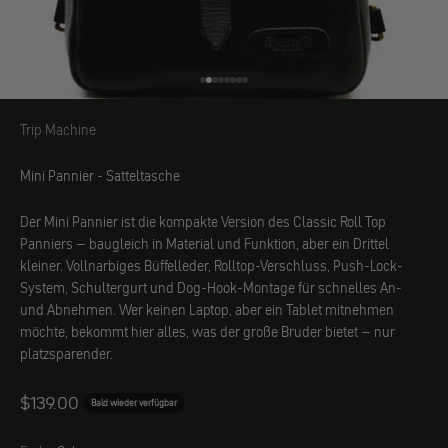
Gehe zu Element 1
Gehe zu Element 2
Gehe zu Element 3
Gehe zu Element 4
Gehe zu Element 5
Gehe zu Element 6
Gehe zu Element 7
Gehe zu Element 8
Trip Machine
Trip Machine
Mini Pannier - Satteltasche
Der Mini Pannier ist die kompakte Version des Classic Roll Top
Panniers – baugleich in Material und Funktion, aber ein Drittel
kleiner. Vollnarbiges Büffelleder, Rolltop-Verschluss, Push-Lock-
System, Schultergurt und Dog-Hook-Montage für schnelles An-
und Abnehmen. Wer keinen Laptop, aber ein Tablet mitnehmen
möchte, bekommt hier alles, was der große Bruder bietet – nur
platzsparender.
Angebot
$139.00
Bald wieder verfügbar