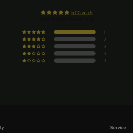
5.00 von 5
Basierend auf 1 Bewertung
1
0
0
0
0
ty
Service