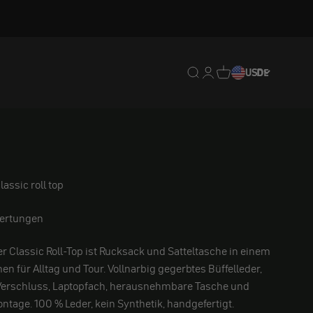
Translation missing: de.
Translation missing: 
Translation missing
USD
DE
assic roll top
ertungen
 Classic Roll-Top ist Rucksack und Satteltasche in einem
en für Alltag und Tour. Vollnarbig gegerbtes Büffelleder,
-Verschluss, Laptopfach, herausnehmbare Tasche und
tage. 100 % Leder, kein Synthetik, handgefertigt.