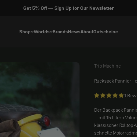
Get 5% Off — Sign Up for Our Newsletter
Shop
Worlds
Brands
News
About
Gutscheine
Trip Machine
Trip Machine
Rucksack Pannier - cl
1 Bew
Der Backpack Pannier
– mit 15 Litern Volum
klassischer Rolltop
schnelle Motorradmon