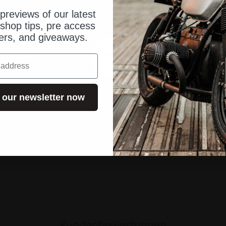
previews of our latest
shop tips, pre access
fers, and giveaways.
14 Tage risikofrei testen
 our newsletter now
Nicht zufrieden? Kein Problem! Wenn du nicht zufrieden
bist, kannst du deine Bestellung an uns zurücksenden.
Kundenbewertungen