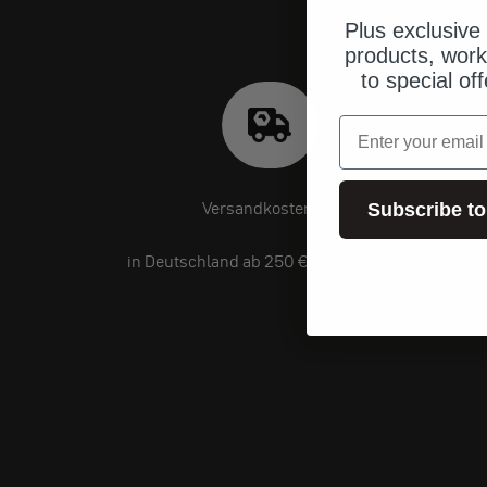
Plus exclusive 
products, work
to special of
Email
Versandkostenfrei
Subscribe to
in Deutschland ab 250 € Einkaufswert