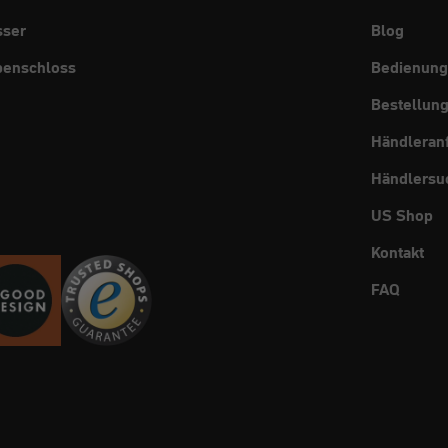
sser
Blog
benschloss
Bedienung
Bestellun
Händleran
Händlersu
US Shop
Kontakt
FAQ