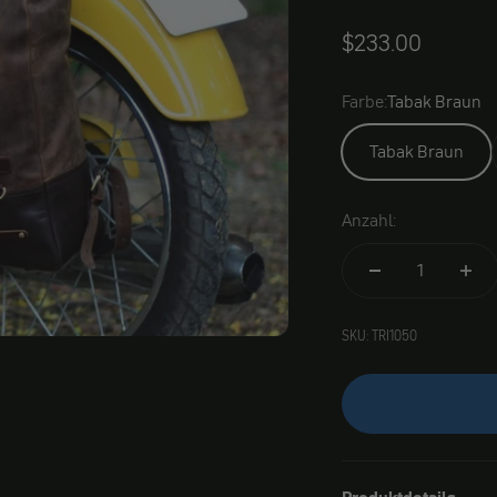
Angebot
$233.00
Farbe:
Tabak Braun
Tabak Braun
Anzahl:
SKU: TRI1050