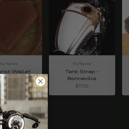
Trip Machine
Trip Machine
arist Wallet
Tank Strap -
Bonneville
Angebot
$62.00
Angebot
$77.00