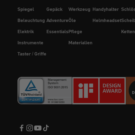
Spiegel
Gepäck
Werkzeug
Handyhalter
Schlö
Beleuchtung
Adventure
Öle
Helmheadset
Schei
Elektrik
Essentials
Pflege
Ketten
Instrumente
Materialien
Taster / Griffe