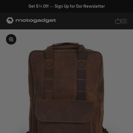
Zum Inhalt springen
Get 5% Off — Sign Up for Our Newsletter
motogadget GmbH
Translati
Transl
Bild vergrößern