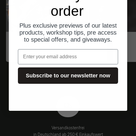
order
Plus exclusive previews of our latest
products, workshop tips, pre access
to special offers, and giveaways.
Trip Machine
Haltebügel für Satteltaschen
Email
Angebot
$84.00
Subscribe to our newsletter now
Versandkostenfrei
in Deutschland ab 250 € Einkaufswert