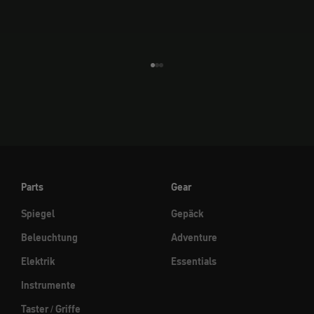
Gehe zu Element 1
Gehe zu Element 2
Gehe zu Element 3
Parts
Gear
Spiegel
Gepäck
Beleuchtung
Adventure
Elektrik
Essentials
Instrumente
Taster / Griffe