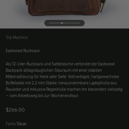
Gehe zu Element 1
Gehe zu Element 2
Gehe zu Element 3
Gehe zu Element 4
Gehe zu Element 5
Gehe zu Element 6
Gehe zu Element 7
Gehe zu Element 8
Gehe zu Element 9
Gehe zu Element 10
Gehe zu Element 11
Gehe zu Element 12
Gehe zu Element 13
Gehe zu Element 14
Gehe zu Element 15
Gehe zu Element 16
Gehe zu Element 17
Gehe zu Element 18
Trip Machine
Trip Machine
Eastwood Rucksack
Als 12-Liter-Rucksack und Satteltasche verbindet der Eastwood
Backpack alltagstauglichen Stauraum mit einer stabilen
Motorradlösung für Heck oder Seite. Vollnarbiges, hartgewachstes
Büffelleder mit 2,2 mm Stärke, herausnehmbare Laptophülle aus
Rauleder und inklusive Regenhülle machen ihn besonders vielseitig
– vom Arbeitsweg bis zur Wochenendtour.
Angebot
$266.00
Farbe:
Tabak