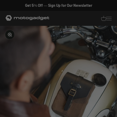
Zum Inhalt springen
Get 5% Off — Sign Up for Our Newsletter
motogadget GmbH
Translati
Transl
Bild vergrößern