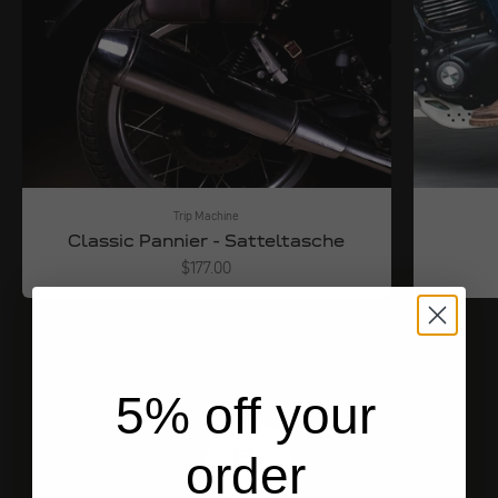
Trip Machine
Classic Pannier - Satteltasche
Angebot
$177.00
5% off your
order