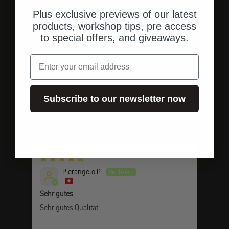
Plus exclusive previews of our latest
Versandkostenfrei
products, workshop tips, pre access
in Deutschland ab 250 € Einkaufswert
to special offers, and giveaways.
Email
Gehe zu Element 1
Gehe zu Element 2
Gehe zu Element 3
Subscribe to our newsletter now
Kundenbewertungen
vor 1 Monat
Pierangelo P.
Sehr gutes
Topp
Sehr gutes Qualität
Nach
Topp