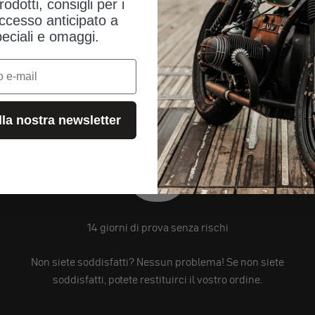
rodotti, consigli per i
ccesso anticipato a
peciali e omaggi.
alla nostra newsletter
14 giorni di prova senza rischi
Non siete soddisfatti? Nessun problema! Se non siete
soddisfatti, potete restituirci il vostro ordine.