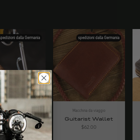
spedizioni dalla Germania
spedizioni dalla Germania
hina da viaggio
Macchina da viaggio
riffband
Guitarist Wallet
Angebot
Angebot
ab $34.00
$62.00