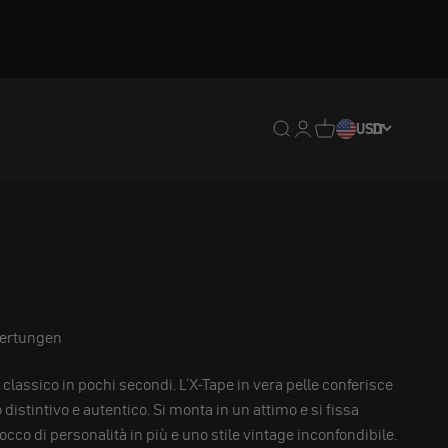
Traduzione mancante: en
Traduzione mancante:
Traduzione mancan
USD
IT
ertungen
 classico in pochi secondi. L'X-Tape in vera pelle conferisce
 distintivo e autentico. Si monta in un attimo e si fissa
cco di personalità in più e uno stile vintage inconfondibile.