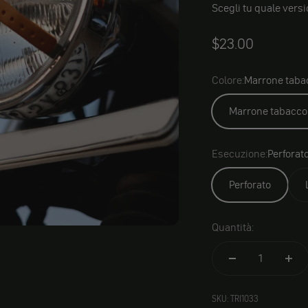
Scegli tu quale versi
Angebot
$23.00
Colore:
Marrone taba
Marrone tabacco
Esecuzione:
Perforat
Perforato
Quantità:
SKU: TRI1033