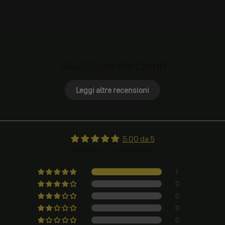
Valutazioni dei clienti
Leggi altre recensioni
5.00 da 5
Basato su 1 recensione
1
0
0
0
0