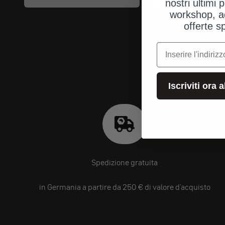
nostri ultimi p
workshop, a
offerte s
e-mail
Iscriviti ora 
Spedizione gratuita
in Germania a partire da 250 € di valore d'acquisto