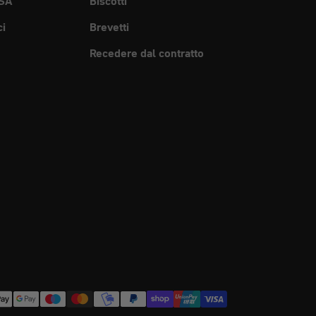
SA
Biscotti
ci
Brevetti
Recedere dal contratto