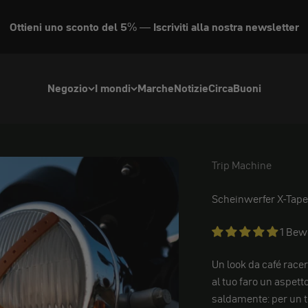
Ottieni uno sconto del 5% — Iscriviti alla nostra newsletter
Negozio
I mondi
Marche
Notizie
Circa
Buoni
Trip Machine
Trip Machine
Scheinwerfer X-Tape
1 Bew
Un look da café racer
al tuo faro un aspetto
saldamente: per un to