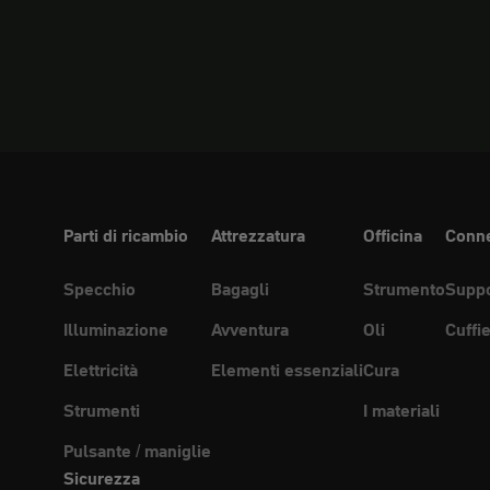
Parti di ricambio
Attrezzatura
Officina
Conne
Specchio
Bagagli
Strumento
Suppo
Illuminazione
Avventura
Oli
Cuffi
Elettricità
Elementi essenziali
Cura
Strumenti
I materiali
Pulsante / maniglie
Sicurezza