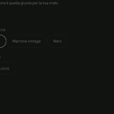
one è quella giusta per la tua moto.
cco
Marrone vintage
Nero
o
Liscio